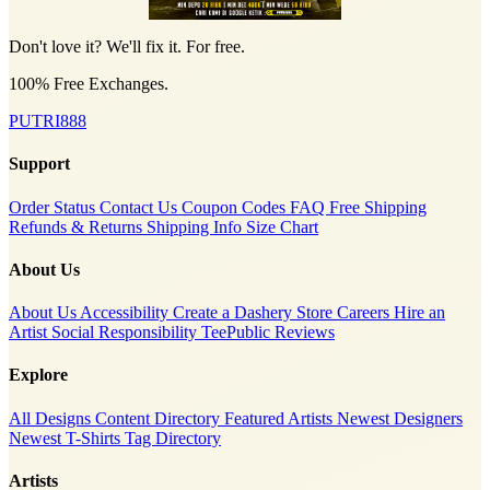
Don't love it? We'll fix it. For free.
100% Free Exchanges.
PUTRI888
Support
Order Status
Contact Us
Coupon Codes
FAQ
Free Shipping
Refunds & Returns
Shipping Info
Size Chart
About Us
About Us
Accessibility
Create a Dashery Store
Careers
Hire an
Artist
Social Responsibility
TeePublic Reviews
Explore
All Designs
Content Directory
Featured Artists
Newest Designers
Newest T-Shirts
Tag Directory
Artists