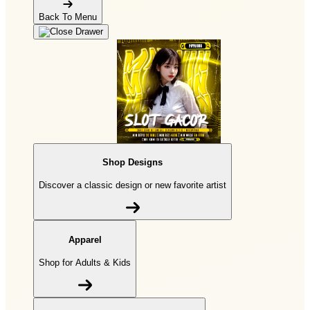
Back To Menu
Shop Designs
Discover a classic design or new favorite artist
Apparel
Shop for Adults & Kids