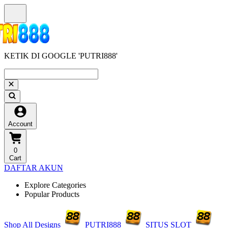
KETIK DI GOOGLE 'PUTRI888'
Account
0
Cart
DAFTAR AKUN
Explore Categories
Popular Products
Shop All Designs
PUTRI888
SITUS SLOT