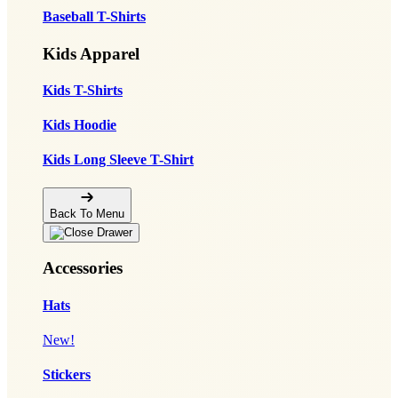
Baseball T-Shirts
Kids Apparel
Kids T-Shirts
Kids Hoodie
Kids Long Sleeve T-Shirt
Back To Menu
Accessories
Hats
New!
Stickers