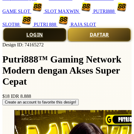
GAME SLOT
SLOT MAXWIN
PUTRI888
SLOT88
PUTRI 888
RAJA SLOT
LOGIN
DAFTAR
Design ID: 74165272
Putri888™ Gaming Network
Modern dengan Akses Super
Cepat
$18
IDR 8.888
Create an account to favorite this design!