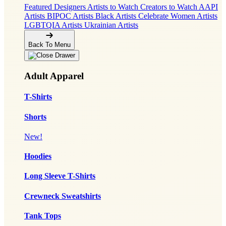
Featured Designers
Artists to Watch
Creators to Watch
AAPI
Artists
BIPOC Artists
Black Artists
Celebrate Women Artists
LGBTQIA Artists
Ukrainian Artists
Back To Menu
Adult Apparel
T-Shirts
Shorts
New!
Hoodies
Long Sleeve T-Shirts
Crewneck Sweatshirts
Tank Tops