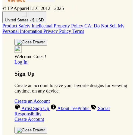
© TP Apparel LLC 2012 - 2025
United States - $ USD
Product Safety
Intellectual Property Policy
CA: Do Not Sell My
Personal Information
Privacy Policy
Terms
Welcome Guest!
Log In
Sign Up
Create an account to save your favorite designs for viewing
anytime, on any device.
Create an Account
Artist Sign Up
About TeePublic
Social
Responsibility
Create Account