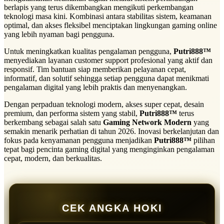
berlapis yang terus dikembangkan mengikuti perkembangan
teknologi masa kini. Kombinasi antara stabilitas sistem, keamanan
optimal, dan akses fleksibel menciptakan lingkungan gaming online
yang lebih nyaman bagi pengguna.
Untuk meningkatkan kualitas pengalaman pengguna,
Putri888™
menyediakan layanan customer support profesional yang aktif dan
responsif. Tim bantuan siap memberikan pelayanan cepat,
informatif, dan solutif sehingga setiap pengguna dapat menikmati
pengalaman digital yang lebih praktis dan menyenangkan.
Dengan perpaduan teknologi modern, akses super cepat, desain
premium, dan performa sistem yang stabil,
Putri888™
terus
berkembang sebagai salah satu
Gaming Network Modern
yang
semakin menarik perhatian di tahun 2026. Inovasi berkelanjutan dan
fokus pada kenyamanan pengguna menjadikan
Putri888™
pilihan
tepat bagi pencinta gaming digital yang menginginkan pengalaman
cepat, modern, dan berkualitas.
CEK ANGKA HOKI