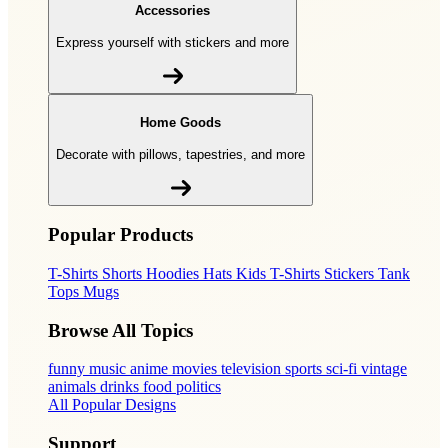
Accessories
Express yourself with stickers and more
Home Goods
Decorate with pillows, tapestries, and more
Popular Products
T-Shirts
Shorts
Hoodies
Hats
Kids T-Shirts
Stickers
Tank
Tops
Mugs
Browse All Topics
funny
music
anime
movies
television
sports
sci-fi
vintage
animals
drinks
food
politics
All Popular Designs
Support