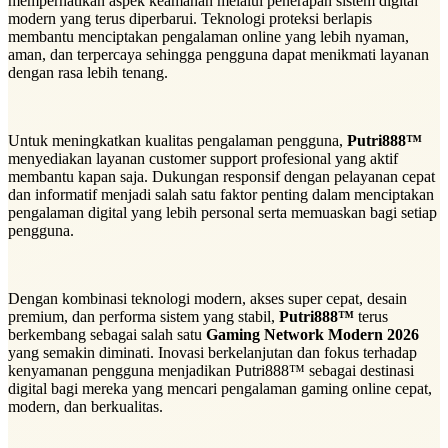
memperhatikan aspek keamanan melalui penerapan sistem digital
modern yang terus diperbarui. Teknologi proteksi berlapis
membantu menciptakan pengalaman online yang lebih nyaman,
aman, dan terpercaya sehingga pengguna dapat menikmati layanan
dengan rasa lebih tenang.
Untuk meningkatkan kualitas pengalaman pengguna,
Putri888™
menyediakan layanan customer support profesional yang aktif
membantu kapan saja. Dukungan responsif dengan pelayanan cepat
dan informatif menjadi salah satu faktor penting dalam menciptakan
pengalaman digital yang lebih personal serta memuaskan bagi setiap
pengguna.
Dengan kombinasi teknologi modern, akses super cepat, desain
premium, dan performa sistem yang stabil,
Putri888™
terus
berkembang sebagai salah satu
Gaming Network Modern 2026
yang semakin diminati. Inovasi berkelanjutan dan fokus terhadap
kenyamanan pengguna menjadikan Putri888™ sebagai destinasi
digital bagi mereka yang mencari pengalaman gaming online cepat,
modern, dan berkualitas.