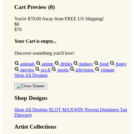
Cart Preview (0)
You're
$70.00
Away from
FREE US Shipping!
$0
$70
Your Cart is empty...
Discover something you'll love!
animals
anime
drinks
fantasy
food
funny
movies
sci-fi
sports
television
vintage
Shop All Designs
Shop Designs
Shop All Designs
SLOT MAXWIN
Newest Designers
Tag
Directory
Artist Collections