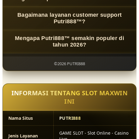
perangkat seperti smartphone, tablet, dan desktop
sehingga pengguna tetap mendapatkan pengalaman
Putri888™
didukung teknologi server modern yang
akses yang cepat dan responsif kapan saja.
Bagaimana layanan customer support
membantu menjaga stabilitas sistem, mempercepat
Putri888™?
loading, dan memberikan respons optimal untuk
pengalaman digital yang lebih lancar.
Putri888™
menyediakan layanan customer support
Mengapa Putri888™ semakin populer di
profesional yang siap membantu dengan respon cepat,
tahun 2026?
informatif, dan responsif untuk memberikan kenyamanan
maksimal bagi pengguna.
Karena
Putri888™
menghadirkan perpaduan teknologi
modern, akses super cepat, desain digital premium, serta
©2026 PUTRI888
pengalaman gaming online yang mengikuti kebutuhan
generasi masa kini.
INFORMASI TENTANG SLOT MAXWIN
INI
Nama Situs
PUTRI888
GAME SLOT - Slot Online - Casino
Jenis Layanan
Live.