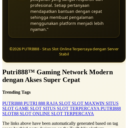
profesional. Setiap pertanyaan
mendapatkan bantuan dengan cepat
sehingga membuat pengalaman
menggunakan platform menjadi lebih
nyaman.”
©2026 PUTRI888 - Situs Slot Online Terpercaya dengan Server
Stabil
Putri888™ Gaming Network Modern
dengan Akses Super Cepat
Trending Tags
PUTRI888
PUTRI 888
RAJA SLOT
SLOT MAXWIN
SITUS
SLOT
GAME SLOT
SITUS SLOT TERPERCAYA
PUTRI888
SLOT88
SLOT ONLINE
SLOT TERPERCAYA
The links above have been automatically generated based on tag