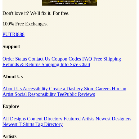
Don't love it? We'll fix it. For free.
100% Free Exchanges.
PUTRI888
Support
Order Status
Contact Us
Coupon Codes
FAQ
Free Shipping
Refunds & Returns
Shipping Info
Size Chart
About Us
About Us
Accessibility
Create a Dashery Store
Careers
Hire an
Artist
Social Responsibility
TeePublic Reviews
Explore
All Designs
Content Directory
Featured Artists
Newest Designers
Newest T-Shirts
Tag Directory
Artists