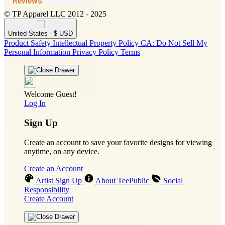
© TP Apparel LLC 2012 - 2025
United States - $ USD
Product Safety
Intellectual Property Policy
CA: Do Not Sell My
Personal Information
Privacy Policy
Terms
Welcome Guest!
Log In
Sign Up
Create an account to save your favorite designs for viewing
anytime, on any device.
Create an Account
Artist Sign Up
About TeePublic
Social
Responsibility
Create Account