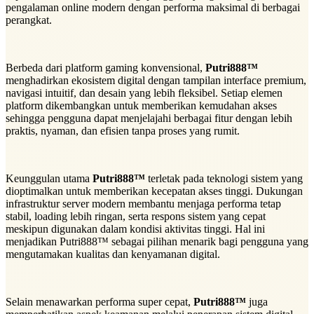
pengalaman online modern dengan performa maksimal di berbagai
perangkat.
Berbeda dari platform gaming konvensional,
Putri888™
menghadirkan ekosistem digital dengan tampilan interface premium,
navigasi intuitif, dan desain yang lebih fleksibel. Setiap elemen
platform dikembangkan untuk memberikan kemudahan akses
sehingga pengguna dapat menjelajahi berbagai fitur dengan lebih
praktis, nyaman, dan efisien tanpa proses yang rumit.
Keunggulan utama
Putri888™
terletak pada teknologi sistem yang
dioptimalkan untuk memberikan kecepatan akses tinggi. Dukungan
infrastruktur server modern membantu menjaga performa tetap
stabil, loading lebih ringan, serta respons sistem yang cepat
meskipun digunakan dalam kondisi aktivitas tinggi. Hal ini
menjadikan Putri888™ sebagai pilihan menarik bagi pengguna yang
mengutamakan kualitas dan kenyamanan digital.
Selain menawarkan performa super cepat,
Putri888™
juga