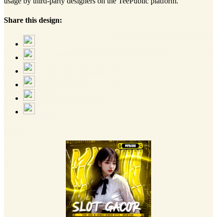
usage by third-party designers on the TeePublic platform.
Share this design: