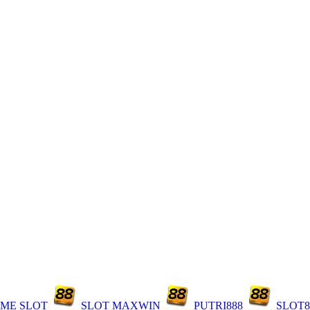
ME SLOT
SLOT MAXWIN
PUTRI888
SLOT