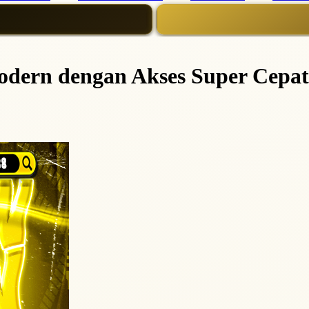
dern dengan Akses Super Cepat