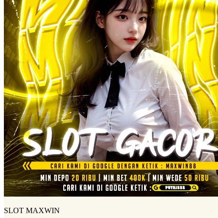
SLOT MAXWIN