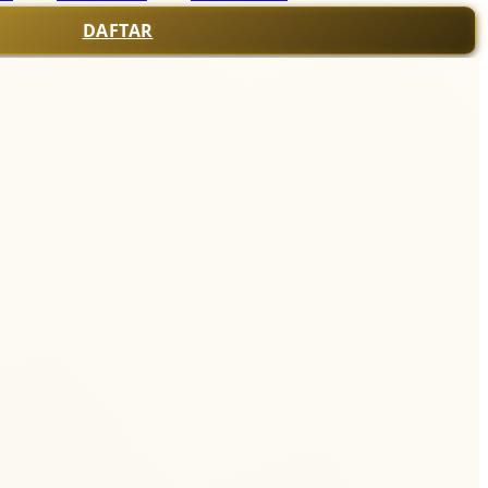
DAFTAR