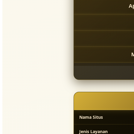
Ya,
Putri888™
menerapkan s
A
menjaga kenyamanan peng
Tentu.
Putri888™
telah dio
pengguna tetap mendapatk
Putri888™
didukung teknol
memberikan respons optima
Putri888™
menyediakan lay
dan responsif untuk memb
Karena
Putri888™
menghadi
pengalaman gaming online
Nama Situs
Jenis Layanan