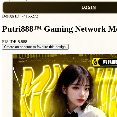
LOGIN
Design ID: 74165272
Putri888™ Gaming Network Mo
$18
IDR 8.888
Create an account to favorite this design!