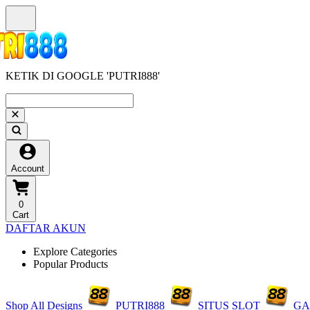
KETIK DI GOOGLE 'PUTRI888'
Account
0
Cart
DAFTAR AKUN
Explore Categories
Popular Products
Shop All Designs
PUTRI888
SITUS SLOT
GA