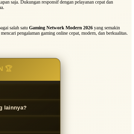
apan saja. Dukungan responsif dengan pelayanan cepat dan
na.
agai salah satu
Gaming Network Modern 2026
yang semakin
 mencari pengalaman gaming online cepat, modern, dan berkualitas.
 🏆
pengalaman digital
g lainnya?
mium, serta sistem yang