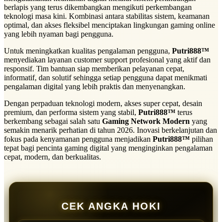
berlapis yang terus dikembangkan mengikuti perkembangan
teknologi masa kini. Kombinasi antara stabilitas sistem, keamanan
optimal, dan akses fleksibel menciptakan lingkungan gaming online
yang lebih nyaman bagi pengguna.
Untuk meningkatkan kualitas pengalaman pengguna,
Putri888™
menyediakan layanan customer support profesional yang aktif dan
responsif. Tim bantuan siap memberikan pelayanan cepat,
informatif, dan solutif sehingga setiap pengguna dapat menikmati
pengalaman digital yang lebih praktis dan menyenangkan.
Dengan perpaduan teknologi modern, akses super cepat, desain
premium, dan performa sistem yang stabil,
Putri888™
terus
berkembang sebagai salah satu
Gaming Network Modern
yang
semakin menarik perhatian di tahun 2026. Inovasi berkelanjutan dan
fokus pada kenyamanan pengguna menjadikan
Putri888™
pilihan
tepat bagi pencinta gaming digital yang menginginkan pengalaman
cepat, modern, dan berkualitas.
CEK ANGKA HOKI