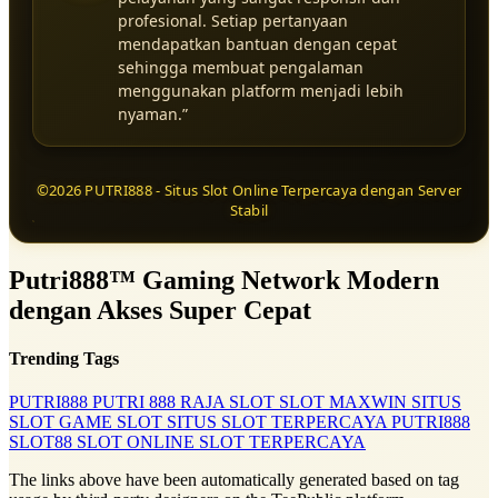
profesional. Setiap pertanyaan
mendapatkan bantuan dengan cepat
sehingga membuat pengalaman
menggunakan platform menjadi lebih
nyaman.”
©2026 PUTRI888 - Situs Slot Online Terpercaya dengan Server
Stabil
Putri888™ Gaming Network Modern
dengan Akses Super Cepat
Trending Tags
PUTRI888
PUTRI 888
RAJA SLOT
SLOT MAXWIN
SITUS
SLOT
GAME SLOT
SITUS SLOT TERPERCAYA
PUTRI888
SLOT88
SLOT ONLINE
SLOT TERPERCAYA
The links above have been automatically generated based on tag