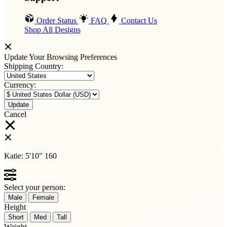
Order Status
FAQ
Contact Us
Shop All Designs
Update Your Browsing Preferences
Shipping Country:
Currency:
Cancel
Katie:
5'10"
160
Select your person:
Male
Female
Height
Short
Med
Tall
Weight