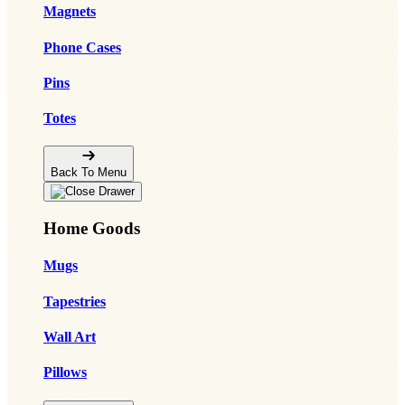
Magnets
Phone Cases
Pins
Totes
Back To Menu
Home Goods
Mugs
Tapestries
Wall Art
Pillows