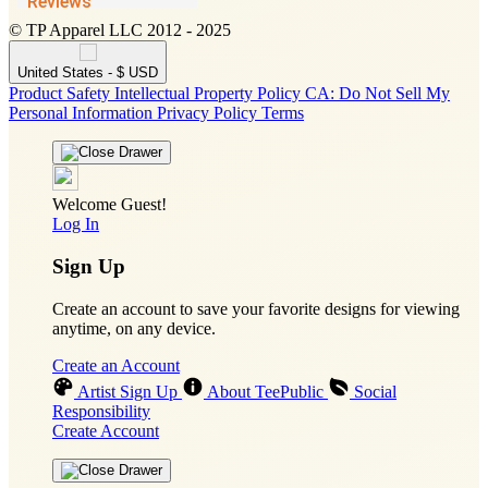
© TP Apparel LLC 2012 - 2025
United States - $ USD
Product Safety
Intellectual Property Policy
CA: Do Not Sell My
Personal Information
Privacy Policy
Terms
Welcome Guest!
Log In
Sign Up
Create an account to save your favorite designs for viewing
anytime, on any device.
Create an Account
Artist Sign Up
About TeePublic
Social
Responsibility
Create Account