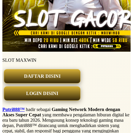
SLOT MAXWIN
DAFTAR DISINI
LOGIN DISINI
Putri888™
hadir sebagai
Gaming Network Modern dengan
Akses Super Cepat
yang membawa pengalaman hiburan digital ke
era baru tahun 2026. Mengusung konsep teknologi gaming masa
depan, Putri888™ dirancang untuk menghadirkan sistem yang
cepat, stabil, dan responsif bagi pengguna yang menginginkan