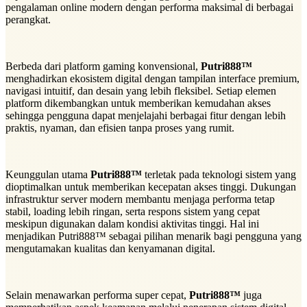
pengalaman online modern dengan performa maksimal di berbagai
perangkat.
Berbeda dari platform gaming konvensional,
Putri888™
menghadirkan ekosistem digital dengan tampilan interface premium,
navigasi intuitif, dan desain yang lebih fleksibel. Setiap elemen
platform dikembangkan untuk memberikan kemudahan akses
sehingga pengguna dapat menjelajahi berbagai fitur dengan lebih
praktis, nyaman, dan efisien tanpa proses yang rumit.
Keunggulan utama
Putri888™
terletak pada teknologi sistem yang
dioptimalkan untuk memberikan kecepatan akses tinggi. Dukungan
infrastruktur server modern membantu menjaga performa tetap
stabil, loading lebih ringan, serta respons sistem yang cepat
meskipun digunakan dalam kondisi aktivitas tinggi. Hal ini
menjadikan Putri888™ sebagai pilihan menarik bagi pengguna yang
mengutamakan kualitas dan kenyamanan digital.
Selain menawarkan performa super cepat,
Putri888™
juga