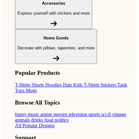
Accessories
Express yourself with stickers and more
Home Goods
Decorate with pillows, tapestries, and more
Popular Products
T-Shirts
Shorts
Hoodies
Hats
Kids T-Shirts
Stickers
Tank
Tops
Mugs
Browse All Topics
funny
music
anime
movies
television
sports
sci-fi
vintage
animals
drinks
food
politics
All Popular Designs
Support