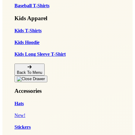
Baseball T-Shirts
Kids Apparel
Kids T-Shirts
Kids Hoodie
Kids Long Sleeve T-Shirt
Back To Menu
Accessories
Hats
New!
Stickers