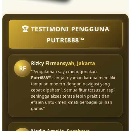
🏆 TESTIMONI PENGGUNA
PUTRI888™
Rizky Firmansyah, Jakarta
RF
“Pengalaman saya menggunakan
Putri888™
sangat nyaman karena memiliki
tampilan modern dengan navigasi yang
cepat dipahami. Semua fitur tersusun rapi
sehingga akses terasa lebih praktis dan
efisien untuk menikmati berbagai pilihan
game.”