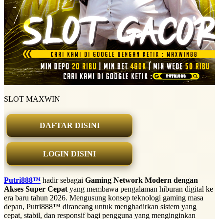
SLOT MAXWIN
DAFTAR DISINI
LOGIN DISINI
Putri888™
hadir sebagai
Gaming Network Modern dengan
Akses Super Cepat
yang membawa pengalaman hiburan digital ke
era baru tahun 2026. Mengusung konsep teknologi gaming masa
depan, Putri888™ dirancang untuk menghadirkan sistem yang
cepat, stabil, dan responsif bagi pengguna yang menginginkan