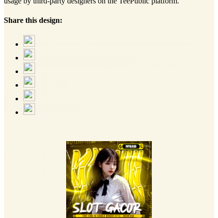
usage by third-party designers on the TeePublic platform.
Share this design: