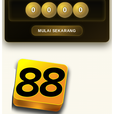
0
0
0
0
MULAI SEKARANG