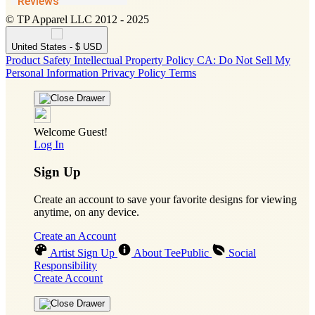
© TP Apparel LLC 2012 - 2025
United States - $ USD
Product Safety
Intellectual Property Policy
CA: Do Not Sell My
Personal Information
Privacy Policy
Terms
Welcome Guest!
Log In
Sign Up
Create an account to save your favorite designs for viewing
anytime, on any device.
Create an Account
Artist Sign Up
About TeePublic
Social
Responsibility
Create Account