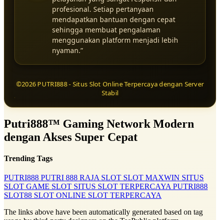
profesional. Setiap pertanyaan
mendapatkan bantuan dengan cepat
sehingga membuat pengalaman
menggunakan platform menjadi lebih
nyaman.”
©2026 PUTRI888 - Situs Slot Online Terpercaya dengan Server
Stabil
Putri888™ Gaming Network Modern
dengan Akses Super Cepat
Trending Tags
PUTRI888
PUTRI 888
RAJA SLOT
SLOT MAXWIN
SITUS
SLOT
GAME SLOT
SITUS SLOT TERPERCAYA
PUTRI888
SLOT88
SLOT ONLINE
SLOT TERPERCAYA
The links above have been automatically generated based on tag