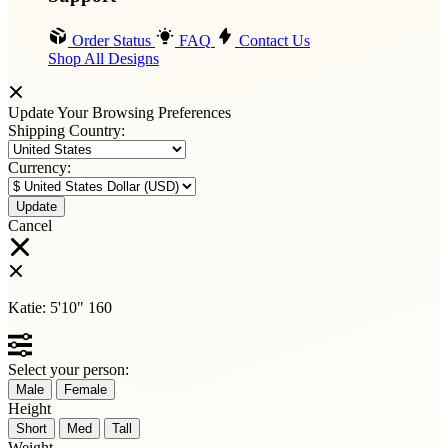
Order Status
FAQ
Contact Us
Shop All Designs
Update Your Browsing Preferences
Shipping Country:
Currency:
Cancel
Katie:
5'10"
160
Select your person:
Male
Female
Height
Short
Med
Tall
Weight