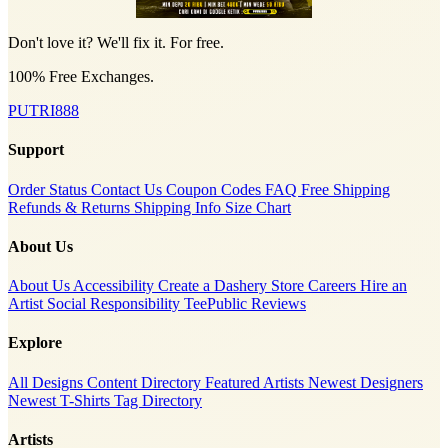
Don't love it? We'll fix it. For free.
100% Free Exchanges.
PUTRI888
Support
Order Status
Contact Us
Coupon Codes
FAQ
Free Shipping
Refunds & Returns
Shipping Info
Size Chart
About Us
About Us
Accessibility
Create a Dashery Store
Careers
Hire an
Artist
Social Responsibility
TeePublic Reviews
Explore
All Designs
Content Directory
Featured Artists
Newest Designers
Newest T-Shirts
Tag Directory
Artists