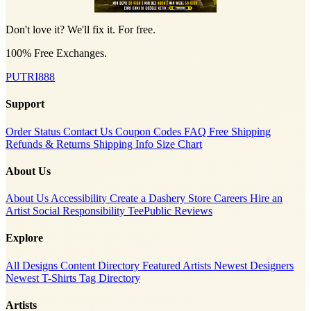
Don't love it? We'll fix it. For free.
100% Free Exchanges.
PUTRI888
Support
Order Status
Contact Us
Coupon Codes
FAQ
Free Shipping
Refunds & Returns
Shipping Info
Size Chart
About Us
About Us
Accessibility
Create a Dashery Store
Careers
Hire an
Artist
Social Responsibility
TeePublic Reviews
Explore
All Designs
Content Directory
Featured Artists
Newest Designers
Newest T-Shirts
Tag Directory
Artists