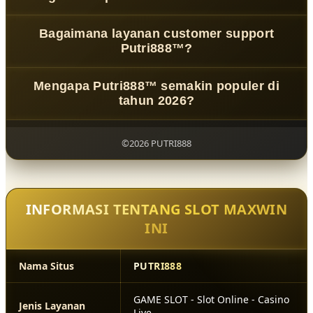
perangkat seperti smartphone, tablet, dan desktop
sehingga pengguna tetap mendapatkan pengalaman
Putri888™
didukung teknologi server modern yang
akses yang cepat dan responsif kapan saja.
Bagaimana layanan customer support
membantu menjaga stabilitas sistem, mempercepat
Putri888™?
loading, dan memberikan respons optimal untuk
pengalaman digital yang lebih lancar.
Putri888™
menyediakan layanan customer support
Mengapa Putri888™ semakin populer di
profesional yang siap membantu dengan respon cepat,
tahun 2026?
informatif, dan responsif untuk memberikan kenyamanan
maksimal bagi pengguna.
Karena
Putri888™
menghadirkan perpaduan teknologi
modern, akses super cepat, desain digital premium, serta
©2026 PUTRI888
pengalaman gaming online yang mengikuti kebutuhan
generasi masa kini.
INFORMASI TENTANG SLOT MAXWIN
INI
Nama Situs
PUTRI888
GAME SLOT - Slot Online - Casino
Jenis Layanan
Live.