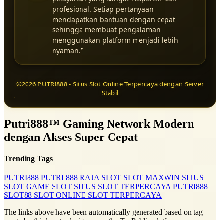
profesional. Setiap pertanyaan
mendapatkan bantuan dengan cepat
sehingga membuat pengalaman
menggunakan platform menjadi lebih
nyaman.”
©2026 PUTRI888 - Situs Slot Online Terpercaya dengan Server
Stabil
Putri888™ Gaming Network Modern
dengan Akses Super Cepat
Trending Tags
PUTRI888
PUTRI 888
RAJA SLOT
SLOT MAXWIN
SITUS
SLOT
GAME SLOT
SITUS SLOT TERPERCAYA
PUTRI888
SLOT88
SLOT ONLINE
SLOT TERPERCAYA
The links above have been automatically generated based on tag