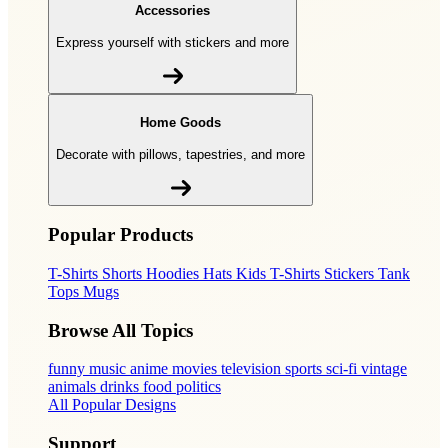
Accessories
Express yourself with stickers and more
Home Goods
Decorate with pillows, tapestries, and more
Popular Products
T-Shirts
Shorts
Hoodies
Hats
Kids T-Shirts
Stickers
Tank
Tops
Mugs
Browse All Topics
funny
music
anime
movies
television
sports
sci-fi
vintage
animals
drinks
food
politics
All Popular Designs
Support