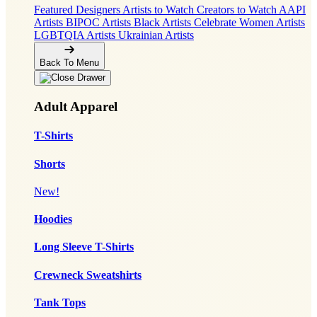
Featured Designers
Artists to Watch
Creators to Watch
AAPI
Artists
BIPOC Artists
Black Artists
Celebrate Women Artists
LGBTQIA Artists
Ukrainian Artists
Back To Menu
Adult Apparel
T-Shirts
Shorts
New!
Hoodies
Long Sleeve T-Shirts
Crewneck Sweatshirts
Tank Tops