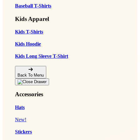
Baseball T-Shirts
Kids Apparel
Kids T-Shirts
Kids Hoodie
Kids Long Sleeve T-Shirt
Back To Menu
Accessories
Hats
New!
Stickers