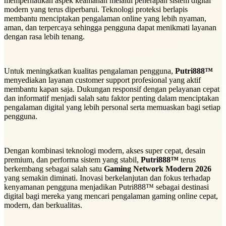
memperhatikan aspek keamanan melalui penerapan sistem digital
modern yang terus diperbarui. Teknologi proteksi berlapis
membantu menciptakan pengalaman online yang lebih nyaman,
aman, dan terpercaya sehingga pengguna dapat menikmati layanan
dengan rasa lebih tenang.
Untuk meningkatkan kualitas pengalaman pengguna,
Putri888™
menyediakan layanan customer support profesional yang aktif
membantu kapan saja. Dukungan responsif dengan pelayanan cepat
dan informatif menjadi salah satu faktor penting dalam menciptakan
pengalaman digital yang lebih personal serta memuaskan bagi setiap
pengguna.
Dengan kombinasi teknologi modern, akses super cepat, desain
premium, dan performa sistem yang stabil,
Putri888™
terus
berkembang sebagai salah satu
Gaming Network Modern 2026
yang semakin diminati. Inovasi berkelanjutan dan fokus terhadap
kenyamanan pengguna menjadikan Putri888™ sebagai destinasi
digital bagi mereka yang mencari pengalaman gaming online cepat,
modern, dan berkualitas.