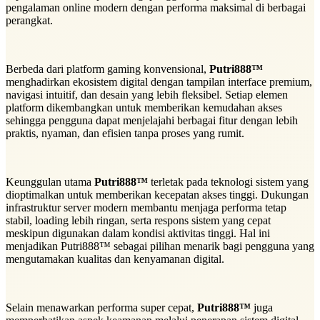
pengalaman online modern dengan performa maksimal di berbagai
perangkat.
Berbeda dari platform gaming konvensional,
Putri888™
menghadirkan ekosistem digital dengan tampilan interface premium,
navigasi intuitif, dan desain yang lebih fleksibel. Setiap elemen
platform dikembangkan untuk memberikan kemudahan akses
sehingga pengguna dapat menjelajahi berbagai fitur dengan lebih
praktis, nyaman, dan efisien tanpa proses yang rumit.
Keunggulan utama
Putri888™
terletak pada teknologi sistem yang
dioptimalkan untuk memberikan kecepatan akses tinggi. Dukungan
infrastruktur server modern membantu menjaga performa tetap
stabil, loading lebih ringan, serta respons sistem yang cepat
meskipun digunakan dalam kondisi aktivitas tinggi. Hal ini
menjadikan Putri888™ sebagai pilihan menarik bagi pengguna yang
mengutamakan kualitas dan kenyamanan digital.
Selain menawarkan performa super cepat,
Putri888™
juga