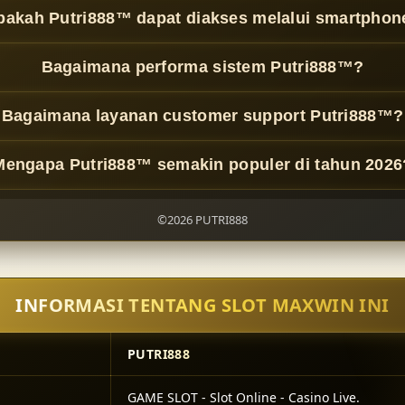
istem keamanan digital modern dengan perlindungan berlapis ya
pakah Putri888™ dapat diakses melalui smartphon
guna saat mengakses platform.
ptimalkan untuk berbagai perangkat seperti smartphone, tablet, 
Bagaimana performa sistem Putri888™?
an pengalaman akses yang cepat dan responsif kapan saja.
ogi server modern yang membantu menjaga stabilitas sistem, me
Bagaimana layanan customer support Putri888™?
l untuk pengalaman digital yang lebih lancar.
anan customer support profesional yang siap membantu dengan re
Mengapa Putri888™ semakin populer di tahun 2026
erikan kenyamanan maksimal bagi pengguna.
rkan perpaduan teknologi modern, akses super cepat, desain dig
 yang mengikuti kebutuhan generasi masa kini.
©2026 PUTRI888
INFORMASI TENTANG SLOT MAXWIN INI
PUTRI888
GAME SLOT - Slot Online - Casino Live.