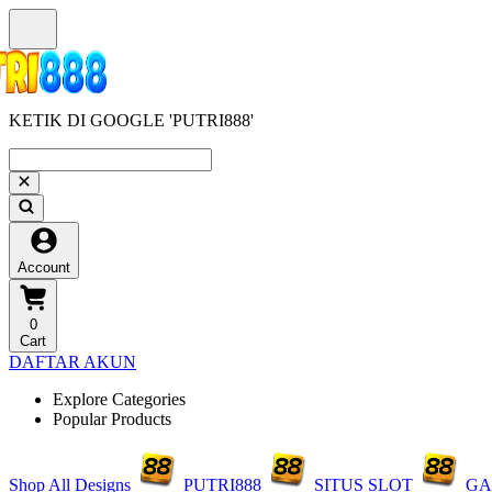
KETIK DI GOOGLE 'PUTRI888'
Account
0
Cart
DAFTAR AKUN
Explore Categories
Popular Products
Shop All Designs
PUTRI888
SITUS SLOT
GA