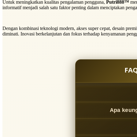
Untuk meningkatkan kualitas pengalaman pengguna,
Putri888™
men
informatif menjadi salah satu faktor penting dalam menciptakan peng
Dengan kombinasi teknologi modern, akses super cepat, desain premi
diminati. Inovasi berkelanjutan dan fokus terhadap kenyamanan peng
FA
Putri888™
adalah
Gaming 
Apa keung
premium melalui teknologi 
Keunggulan
Putri888™
ter
dirancang untuk memberik