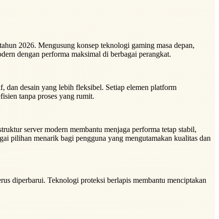
 tahun 2026. Mengusung konsep teknologi gaming masa depan,
odern dengan performa maksimal di berbagai perangkat.
, dan desain yang lebih fleksibel. Setiap elemen platform
isien tanpa proses yang rumit.
struktur server modern membantu menjaga performa tetap stabil,
ebagai pilihan menarik bagi pengguna yang mengutamakan kualitas dan
rus diperbarui. Teknologi proteksi berlapis membantu menciptakan