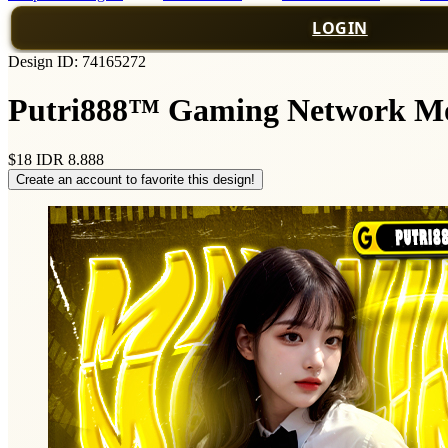
LOGIN
Design ID: 74165272
Putri888™ Gaming Network Mo
$18
IDR 8.888
Create an account to favorite this design!