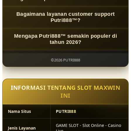
perangkat seperti smartphone, tablet, dan desktop
sehingga pengguna tetap mendapatkan pengalaman
Putri888™
didukung teknologi server modern yang
akses yang cepat dan responsif kapan saja.
Bagaimana layanan customer support
membantu menjaga stabilitas sistem, mempercepat
Putri888™?
loading, dan memberikan respons optimal untuk
pengalaman digital yang lebih lancar.
Putri888™
menyediakan layanan customer support
Mengapa Putri888™ semakin populer di
profesional yang siap membantu dengan respon cepat,
tahun 2026?
informatif, dan responsif untuk memberikan kenyamanan
maksimal bagi pengguna.
Karena
Putri888™
menghadirkan perpaduan teknologi
modern, akses super cepat, desain digital premium, serta
©2026 PUTRI888
pengalaman gaming online yang mengikuti kebutuhan
generasi masa kini.
INFORMASI TENTANG SLOT MAXWIN
INI
Nama Situs
PUTRI888
GAME SLOT - Slot Online - Casino
Jenis Layanan
Live.