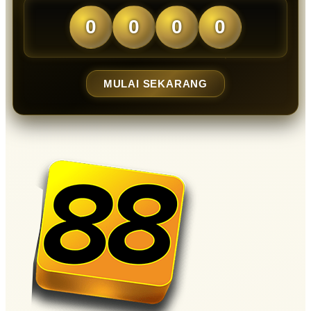
0
0
0
0
MULAI SEKARANG