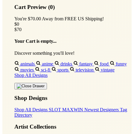
Cart Preview (0)
You're
$70.00
Away from
FREE US Shipping!
$0
$70
Your Cart is empty...
Discover something you'll love!
animals
anime
drinks
fantasy
food
funny
movies
sci-fi
sports
television
vintage
Shop All Designs
Shop Designs
Shop All Designs
SLOT MAXWIN
Newest Designers
Tag
Directory
Artist Collections