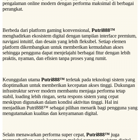
pengalaman online modern dengan performa maksimal di berbagai
perangkat.
Berbeda dari platform gaming konvensional,
Putri888™
menghadirkan ekosistem digital dengan tampilan interface premium,
navigasi intuitif, dan desain yang lebih fleksibel. Setiap elemen
platform dikembangkan untuk memberikan kemudahan akses
sehingga pengguna dapat menjelajahi berbagai fitur dengan lebih
praktis, nyaman, dan efisien tanpa proses yang rumit.
Keunggulan utama
Putri888™
terletak pada teknologi sistem yang
dioptimalkan untuk memberikan kecepatan akses tinggi. Dukungan
infrastruktur server modern membantu menjaga performa tetap
stabil, loading lebih ringan, serta respons sistem yang cepat
meskipun digunakan dalam kondisi aktivitas tinggi. Hal ini
menjadikan Putri888™ sebagai pilihan menarik bagi pengguna yang
mengutamakan kualitas dan kenyamanan digital.
Selain menawarkan performa super cepat,
Putri888™
juga