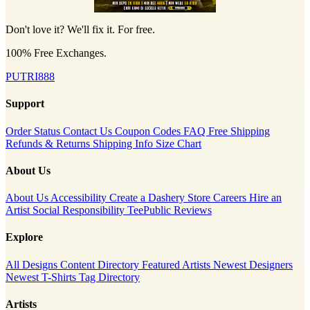
Don't love it? We'll fix it. For free.
100% Free Exchanges.
PUTRI888
Support
Order Status
Contact Us
Coupon Codes
FAQ
Free Shipping
Refunds & Returns
Shipping Info
Size Chart
About Us
About Us
Accessibility
Create a Dashery Store
Careers
Hire an
Artist
Social Responsibility
TeePublic Reviews
Explore
All Designs
Content Directory
Featured Artists
Newest Designers
Newest T-Shirts
Tag Directory
Artists