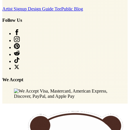
Artist Signup
Design Guide
TeePublic Blog
Follow Us
We Accept