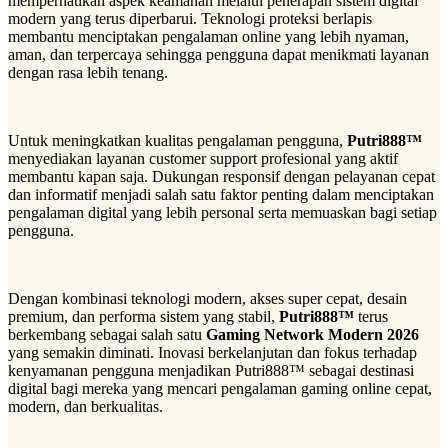
memperhatikan aspek keamanan melalui penerapan sistem digital
modern yang terus diperbarui. Teknologi proteksi berlapis
membantu menciptakan pengalaman online yang lebih nyaman,
aman, dan terpercaya sehingga pengguna dapat menikmati layanan
dengan rasa lebih tenang.
Untuk meningkatkan kualitas pengalaman pengguna,
Putri888™
menyediakan layanan customer support profesional yang aktif
membantu kapan saja. Dukungan responsif dengan pelayanan cepat
dan informatif menjadi salah satu faktor penting dalam menciptakan
pengalaman digital yang lebih personal serta memuaskan bagi setiap
pengguna.
Dengan kombinasi teknologi modern, akses super cepat, desain
premium, dan performa sistem yang stabil,
Putri888™
terus
berkembang sebagai salah satu
Gaming Network Modern 2026
yang semakin diminati. Inovasi berkelanjutan dan fokus terhadap
kenyamanan pengguna menjadikan Putri888™ sebagai destinasi
digital bagi mereka yang mencari pengalaman gaming online cepat,
modern, dan berkualitas.