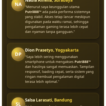
Nadia Amelia, Surabaya
NA
“Menurut saya keunggulan utama
Putri888™
ada pada performa sistemnya
yang stabil. Akses tetap lancar meskipun
digunakan pada waktu ramai, sehingga
pengalaman gaming terasa lebih cepat
dan nyaman tanpa gangguan.”
Dion Prasetyo, Yogyakarta
DP
“Saya lebih sering menggunakan
smartphone untuk mengakses
Putri888™
dan hasilnya sangat memuaskan. Tampilan
responsif, loading cepat, serta sistem yang
ringan membuat pengalaman digital
terasa lebih optimal.”
Salsa Larasati, Bandung
SL