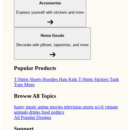
Accessories
Express yourself with stickers and more
Home Goods
Decorate with pillows, tapestries, and more
Popular Products
T-Shirts
Shorts
Hoodies
Hats
Kids T-Shirts
Stickers
Tank
Tops
Mugs
Browse All Topics
funny
music
anime
movies
television
sports
sci-fi
vintage
animals
drinks
food
politics
All Popular Designs
Support