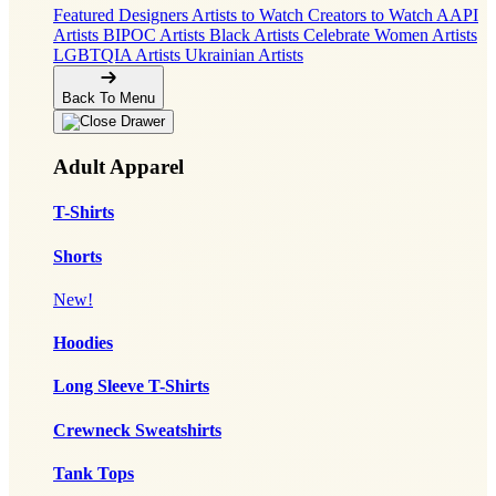
Featured Designers
Artists to Watch
Creators to Watch
AAPI
Artists
BIPOC Artists
Black Artists
Celebrate Women Artists
LGBTQIA Artists
Ukrainian Artists
Back To Menu
Adult Apparel
T-Shirts
Shorts
New!
Hoodies
Long Sleeve T-Shirts
Crewneck Sweatshirts
Tank Tops