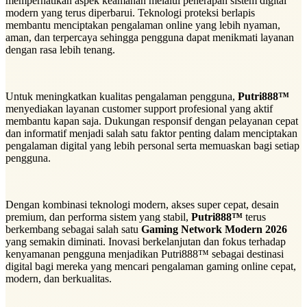
memperhatikan aspek keamanan melalui penerapan sistem digital
modern yang terus diperbarui. Teknologi proteksi berlapis
membantu menciptakan pengalaman online yang lebih nyaman,
aman, dan terpercaya sehingga pengguna dapat menikmati layanan
dengan rasa lebih tenang.
Untuk meningkatkan kualitas pengalaman pengguna,
Putri888™
menyediakan layanan customer support profesional yang aktif
membantu kapan saja. Dukungan responsif dengan pelayanan cepat
dan informatif menjadi salah satu faktor penting dalam menciptakan
pengalaman digital yang lebih personal serta memuaskan bagi setiap
pengguna.
Dengan kombinasi teknologi modern, akses super cepat, desain
premium, dan performa sistem yang stabil,
Putri888™
terus
berkembang sebagai salah satu
Gaming Network Modern 2026
yang semakin diminati. Inovasi berkelanjutan dan fokus terhadap
kenyamanan pengguna menjadikan Putri888™ sebagai destinasi
digital bagi mereka yang mencari pengalaman gaming online cepat,
modern, dan berkualitas.