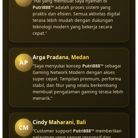
“Hal yang membuat saya nyaman di
Putri888™
adalah proses sistem yang
praktis dan efisien. Semua aktivitas digital
terasa lebih mudah dengan dukungan
teknologi modern yang bekerja secara
cepat.”
Arga Pradana, Medan
AP
“Saya menyukai konsep
Putri888™
sebagai
Gaming Network Modern dengan akses
super cepat. Tampilan premium, performa
stabil, dan fitur yang selalu berkembang
membuat pengalaman gaming terasa lebih
menarik.”
Cindy Maharani, Bali
CM
“Customer support
Putri888™
memberikan
pelayanan yang sangat responsif dan