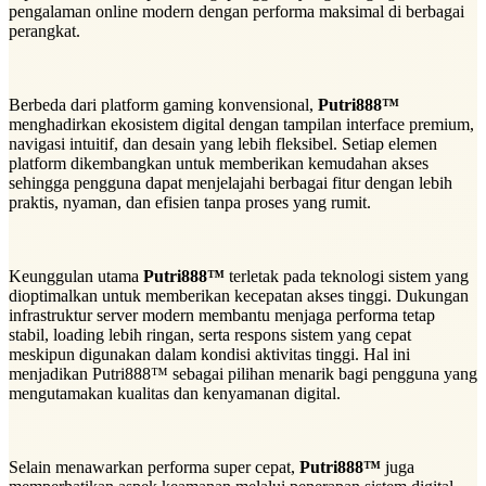
pengalaman online modern dengan performa maksimal di berbagai
perangkat.
Berbeda dari platform gaming konvensional,
Putri888™
menghadirkan ekosistem digital dengan tampilan interface premium,
navigasi intuitif, dan desain yang lebih fleksibel. Setiap elemen
platform dikembangkan untuk memberikan kemudahan akses
sehingga pengguna dapat menjelajahi berbagai fitur dengan lebih
praktis, nyaman, dan efisien tanpa proses yang rumit.
Keunggulan utama
Putri888™
terletak pada teknologi sistem yang
dioptimalkan untuk memberikan kecepatan akses tinggi. Dukungan
infrastruktur server modern membantu menjaga performa tetap
stabil, loading lebih ringan, serta respons sistem yang cepat
meskipun digunakan dalam kondisi aktivitas tinggi. Hal ini
menjadikan Putri888™ sebagai pilihan menarik bagi pengguna yang
mengutamakan kualitas dan kenyamanan digital.
Selain menawarkan performa super cepat,
Putri888™
juga