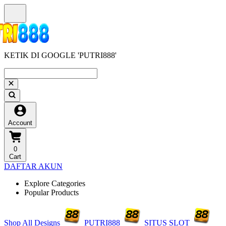
KETIK DI GOOGLE 'PUTRI888'
Account
0
Cart
DAFTAR AKUN
Explore Categories
Popular Products
Shop All Designs
PUTRI888
SITUS SLOT