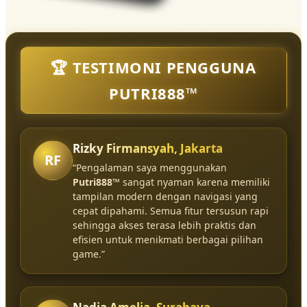
🏆 TESTIMONI PENGGUNA
PUTRI888™
Rizky Firmansyah, Jakarta
RF
“Pengalaman saya menggunakan
Putri888™
sangat nyaman karena memiliki
tampilan modern dengan navigasi yang
cepat dipahami. Semua fitur tersusun rapi
sehingga akses terasa lebih praktis dan
efisien untuk menikmati berbagai pilihan
game.”