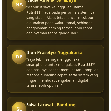
Nadia Amelia, Surabaya
NA
“Menurut saya keunggulan utama
Putri888™
ada pada performa sistemnya
yang stabil. Akses tetap lancar meskipun
digunakan pada waktu ramai, sehingga
pengalaman gaming terasa lebih cepat
dan nyaman tanpa gangguan.”
Dion Prasetyo, Yogyakarta
DP
“Saya lebih sering menggunakan
smartphone untuk mengakses
Putri888™
dan hasilnya sangat memuaskan. Tampilan
responsif, loading cepat, serta sistem yang
ringan membuat pengalaman digital
terasa lebih optimal.”
Salsa Larasati, Bandung
SL