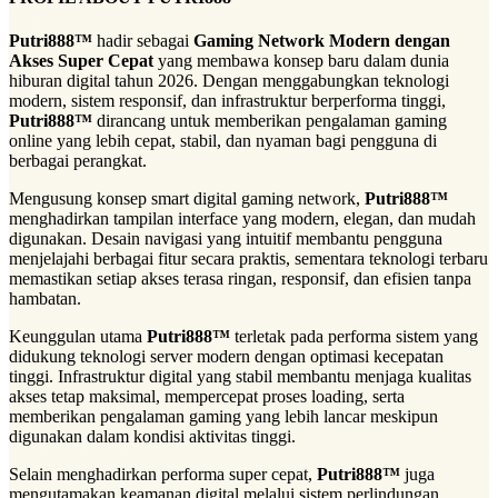
Putri888™
hadir sebagai
Gaming Network Modern dengan
Akses Super Cepat
yang membawa konsep baru dalam dunia
hiburan digital tahun 2026. Dengan menggabungkan teknologi
modern, sistem responsif, dan infrastruktur berperforma tinggi,
Putri888™
dirancang untuk memberikan pengalaman gaming
online yang lebih cepat, stabil, dan nyaman bagi pengguna di
berbagai perangkat.
Mengusung konsep smart digital gaming network,
Putri888™
menghadirkan tampilan interface yang modern, elegan, dan mudah
digunakan. Desain navigasi yang intuitif membantu pengguna
menjelajahi berbagai fitur secara praktis, sementara teknologi terbaru
memastikan setiap akses terasa ringan, responsif, dan efisien tanpa
hambatan.
Keunggulan utama
Putri888™
terletak pada performa sistem yang
didukung teknologi server modern dengan optimasi kecepatan
tinggi. Infrastruktur digital yang stabil membantu menjaga kualitas
akses tetap maksimal, mempercepat proses loading, serta
memberikan pengalaman gaming yang lebih lancar meskipun
digunakan dalam kondisi aktivitas tinggi.
Selain menghadirkan performa super cepat,
Putri888™
juga
mengutamakan keamanan digital melalui sistem perlindungan