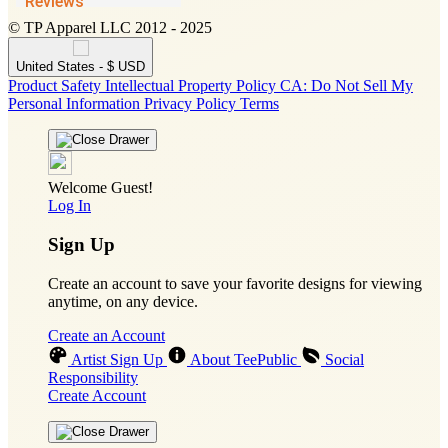
© TP Apparel LLC 2012 - 2025
United States - $ USD
Product Safety
Intellectual Property Policy
CA: Do Not Sell My
Personal Information
Privacy Policy
Terms
Welcome Guest!
Log In
Sign Up
Create an account to save your favorite designs for viewing
anytime, on any device.
Create an Account
Artist Sign Up
About TeePublic
Social
Responsibility
Create Account