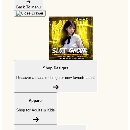
Back To Menu
Shop Designs
Discover a classic design or new favorite artist
Apparel
Shop for Adults & Kids