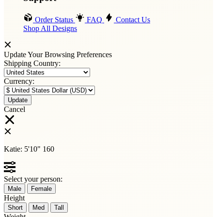
Order Status
FAQ
Contact Us
Shop All Designs
Update Your Browsing Preferences
Shipping Country:
Currency:
Cancel
Katie:
5'10"
160
Select your person:
Male
Female
Height
Short
Med
Tall
Weight