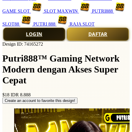
GAME SLOT
SLOT MAXWIN
PUTRI888
SLOT88
PUTRI 888
RAJA SLOT
LOGIN
DAFTAR
Design ID: 74165272
Putri888™ Gaming Network
Modern dengan Akses Super
Cepat
$18
IDR 8.888
Create an account to favorite this design!