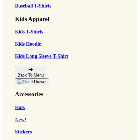
Baseball T-Shirts
Kids Apparel
Kids T-Shirts
Kids Hoodie
Kids Long Sleeve T-Shirt
Back To Menu
Accessories
Hats
New!
Stickers