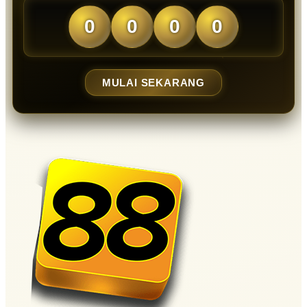
0
0
0
0
MULAI SEKARANG