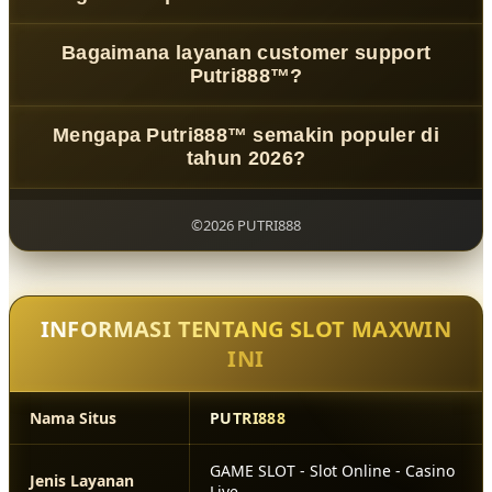
perangkat seperti smartphone, tablet, dan desktop
sehingga pengguna tetap mendapatkan pengalaman
Putri888™
didukung teknologi server modern yang
akses yang cepat dan responsif kapan saja.
Bagaimana layanan customer support
membantu menjaga stabilitas sistem, mempercepat
Putri888™?
loading, dan memberikan respons optimal untuk
pengalaman digital yang lebih lancar.
Putri888™
menyediakan layanan customer support
Mengapa Putri888™ semakin populer di
profesional yang siap membantu dengan respon cepat,
tahun 2026?
informatif, dan responsif untuk memberikan kenyamanan
maksimal bagi pengguna.
Karena
Putri888™
menghadirkan perpaduan teknologi
modern, akses super cepat, desain digital premium, serta
©2026 PUTRI888
pengalaman gaming online yang mengikuti kebutuhan
generasi masa kini.
INFORMASI TENTANG SLOT MAXWIN
INI
Nama Situs
PUTRI888
GAME SLOT - Slot Online - Casino
Jenis Layanan
Live.