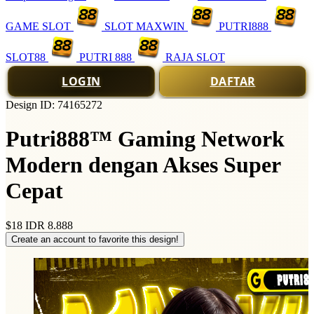
GAME SLOT
SLOT MAXWIN
PUTRI888
SLOT88
PUTRI 888
RAJA SLOT
LOGIN
DAFTAR
Design ID: 74165272
Putri888™ Gaming Network
Modern dengan Akses Super
Cepat
$18
IDR 8.888
Create an account to favorite this design!