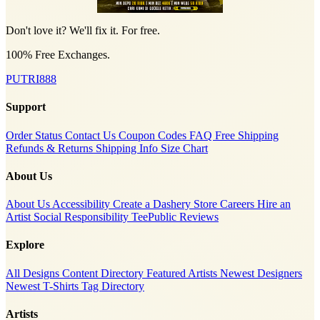
Don't love it? We'll fix it. For free.
100% Free Exchanges.
PUTRI888
Support
Order Status
Contact Us
Coupon Codes
FAQ
Free Shipping
Refunds & Returns
Shipping Info
Size Chart
About Us
About Us
Accessibility
Create a Dashery Store
Careers
Hire an
Artist
Social Responsibility
TeePublic Reviews
Explore
All Designs
Content Directory
Featured Artists
Newest Designers
Newest T-Shirts
Tag Directory
Artists