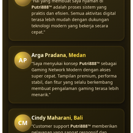
“Hal yang membuat saya nyaman di
Putri888™
adalah proses sistem yang
praktis dan efisien. Semua aktivitas digital
terasa lebih mudah dengan dukungan
teknologi modern yang bekerja secara
cepat.”
Arga Pradana, Medan
AP
“Saya menyukai konsep
Putri888™
sebagai
Gaming Network Modern dengan akses
super cepat. Tampilan premium, performa
stabil, dan fitur yang selalu berkembang
membuat pengalaman gaming terasa lebih
menarik.”
Cindy Maharani, Bali
CM
“Customer support
Putri888™
memberikan
pelayanan yang sangat responsif dan