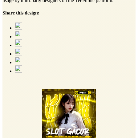
usage by third-party designers on the TeePublic platform.
Share this design: