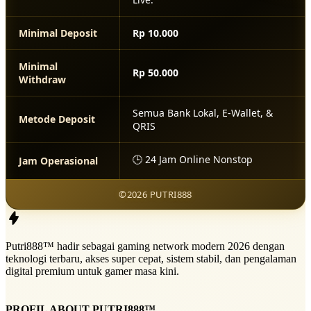
Minimal Deposit
Rp 10.000
Minimal
Rp 50.000
Withdraw
Semua Bank Lokal, E-Wallet, &
Metode Deposit
QRIS
🕒 24 Jam Online Nonstop
Jam Operasional
©2026 PUTRI888
Putri888™ hadir sebagai gaming network modern 2026 dengan
teknologi terbaru, akses super cepat, sistem stabil, dan pengalaman
digital premium untuk gamer masa kini.
PROFIL ABOUT PUTRI888™