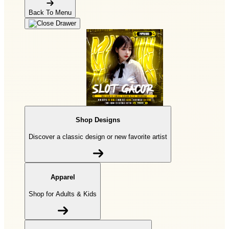
Back To Menu
Shop Designs
Discover a classic design or new favorite artist
Apparel
Shop for Adults & Kids