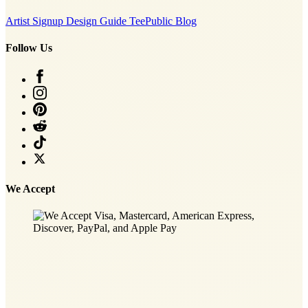
Artist Signup
Design Guide
TeePublic Blog
Follow Us
We Accept