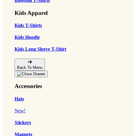
Baseball T-Shirts
Kids Apparel
Kids T-Shirts
Kids Hoodie
Kids Long Sleeve T-Shirt
Back To Menu
Accessories
Hats
New!
Stickers
Magnets