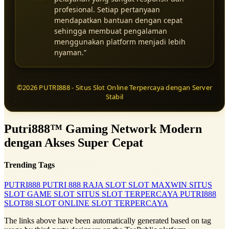
profesional. Setiap pertanyaan
mendapatkan bantuan dengan cepat
sehingga membuat pengalaman
menggunakan platform menjadi lebih
nyaman.”
©2026 PUTRI888 - Situs Slot Online Terpercaya dengan Server
Stabil
Putri888™ Gaming Network Modern
dengan Akses Super Cepat
Trending Tags
PUTRI888
PUTRI 888
RAJA SLOT
SLOT MAXWIN
SITUS
SLOT
GAME SLOT
SITUS SLOT TERPERCAYA
PUTRI888
SLOT88
SLOT ONLINE
SLOT TERPERCAYA
The links above have been automatically generated based on tag