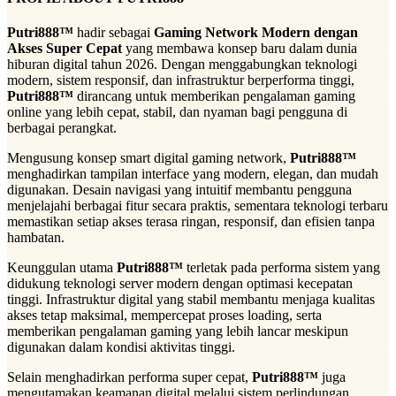
Putri888™
hadir sebagai
Gaming Network Modern dengan
Akses Super Cepat
yang membawa konsep baru dalam dunia
hiburan digital tahun 2026. Dengan menggabungkan teknologi
modern, sistem responsif, dan infrastruktur berperforma tinggi,
Putri888™
dirancang untuk memberikan pengalaman gaming
online yang lebih cepat, stabil, dan nyaman bagi pengguna di
berbagai perangkat.
Mengusung konsep smart digital gaming network,
Putri888™
menghadirkan tampilan interface yang modern, elegan, dan mudah
digunakan. Desain navigasi yang intuitif membantu pengguna
menjelajahi berbagai fitur secara praktis, sementara teknologi terbaru
memastikan setiap akses terasa ringan, responsif, dan efisien tanpa
hambatan.
Keunggulan utama
Putri888™
terletak pada performa sistem yang
didukung teknologi server modern dengan optimasi kecepatan
tinggi. Infrastruktur digital yang stabil membantu menjaga kualitas
akses tetap maksimal, mempercepat proses loading, serta
memberikan pengalaman gaming yang lebih lancar meskipun
digunakan dalam kondisi aktivitas tinggi.
Selain menghadirkan performa super cepat,
Putri888™
juga
mengutamakan keamanan digital melalui sistem perlindungan