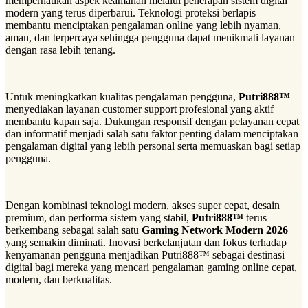
memperhatikan aspek keamanan melalui penerapan sistem digital
modern yang terus diperbarui. Teknologi proteksi berlapis
membantu menciptakan pengalaman online yang lebih nyaman,
aman, dan terpercaya sehingga pengguna dapat menikmati layanan
dengan rasa lebih tenang.
Untuk meningkatkan kualitas pengalaman pengguna,
Putri888™
menyediakan layanan customer support profesional yang aktif
membantu kapan saja. Dukungan responsif dengan pelayanan cepat
dan informatif menjadi salah satu faktor penting dalam menciptakan
pengalaman digital yang lebih personal serta memuaskan bagi setiap
pengguna.
Dengan kombinasi teknologi modern, akses super cepat, desain
premium, dan performa sistem yang stabil,
Putri888™
terus
berkembang sebagai salah satu
Gaming Network Modern 2026
yang semakin diminati. Inovasi berkelanjutan dan fokus terhadap
kenyamanan pengguna menjadikan Putri888™ sebagai destinasi
digital bagi mereka yang mencari pengalaman gaming online cepat,
modern, dan berkualitas.