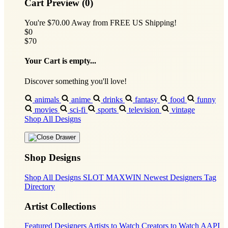
Cart Preview (0)
You're
$70.00
Away from
FREE US Shipping!
$0
$70
Your Cart is empty...
Discover something you'll love!
animals
anime
drinks
fantasy
food
funny
movies
sci-fi
sports
television
vintage
Shop All Designs
Shop Designs
Shop All Designs
SLOT MAXWIN
Newest Designers
Tag
Directory
Artist Collections
Featured Designers
Artists to Watch
Creators to Watch
AAPI