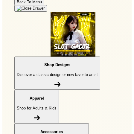
Back To Menu
Shop Designs
Discover a classic design or new favorite artist
Apparel
Shop for Adults & Kids
Accessories