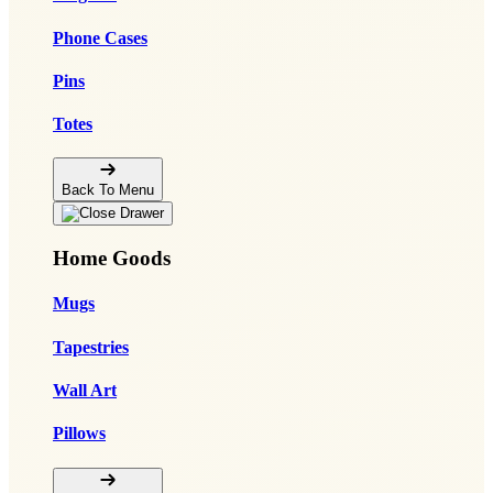
Phone Cases
Pins
Totes
Back To Menu
Home Goods
Mugs
Tapestries
Wall Art
Pillows