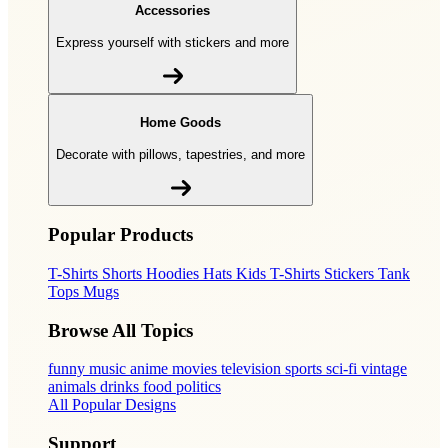
Accessories
Express yourself with stickers and more
Home Goods
Decorate with pillows, tapestries, and more
Popular Products
T-Shirts
Shorts
Hoodies
Hats
Kids T-Shirts
Stickers
Tank
Tops
Mugs
Browse All Topics
funny
music
anime
movies
television
sports
sci-fi
vintage
animals
drinks
food
politics
All Popular Designs
Support