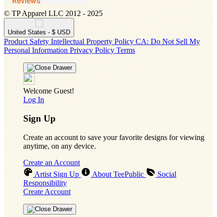
© TP Apparel LLC 2012 - 2025
United States - $ USD
Product Safety
Intellectual Property Policy
CA: Do Not Sell My
Personal Information
Privacy Policy
Terms
Welcome Guest!
Log In
Sign Up
Create an account to save your favorite designs for viewing
anytime, on any device.
Create an Account
Artist Sign Up
About TeePublic
Social
Responsibility
Create Account