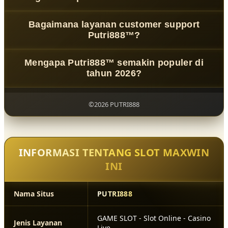
perangkat seperti smartphone, tablet, dan desktop
sehingga pengguna tetap mendapatkan pengalaman
Putri888™
didukung teknologi server modern yang
akses yang cepat dan responsif kapan saja.
Bagaimana layanan customer support
membantu menjaga stabilitas sistem, mempercepat
Putri888™?
loading, dan memberikan respons optimal untuk
pengalaman digital yang lebih lancar.
Putri888™
menyediakan layanan customer support
Mengapa Putri888™ semakin populer di
profesional yang siap membantu dengan respon cepat,
tahun 2026?
informatif, dan responsif untuk memberikan kenyamanan
maksimal bagi pengguna.
Karena
Putri888™
menghadirkan perpaduan teknologi
modern, akses super cepat, desain digital premium, serta
©2026 PUTRI888
pengalaman gaming online yang mengikuti kebutuhan
generasi masa kini.
INFORMASI TENTANG SLOT MAXWIN
INI
Nama Situs
PUTRI888
GAME SLOT - Slot Online - Casino
Jenis Layanan
Live.