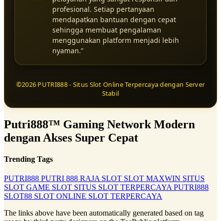
profesional. Setiap pertanyaan
mendapatkan bantuan dengan cepat
sehingga membuat pengalaman
menggunakan platform menjadi lebih
nyaman.”
©2026 PUTRI888 - Situs Slot Online Terpercaya dengan Server
Stabil
Putri888™ Gaming Network Modern
dengan Akses Super Cepat
Trending Tags
PUTRI888
PUTRI 888
RAJA SLOT
SLOT MAXWIN
SITUS
SLOT
GAME SLOT
SITUS SLOT TERPERCAYA
PUTRI888
SLOT88
SLOT ONLINE
SLOT TERPERCAYA
The links above have been automatically generated based on tag