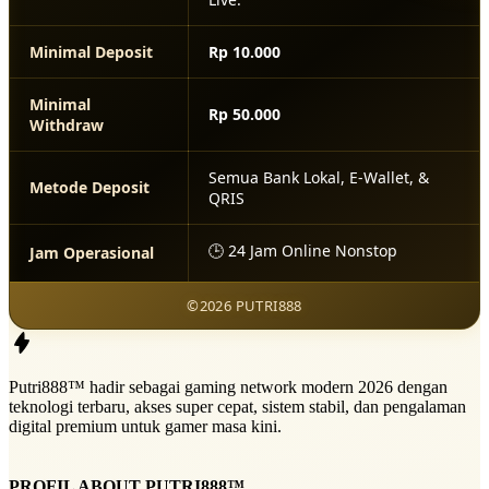
Minimal Deposit
Rp 10.000
Minimal
Rp 50.000
Withdraw
Semua Bank Lokal, E-Wallet, &
Metode Deposit
QRIS
🕒 24 Jam Online Nonstop
Jam Operasional
©2026 PUTRI888
Putri888™ hadir sebagai gaming network modern 2026 dengan
teknologi terbaru, akses super cepat, sistem stabil, dan pengalaman
digital premium untuk gamer masa kini.
PROFIL ABOUT PUTRI888™