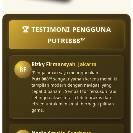
🏆 TESTIMONI PENGGUNA
PUTRI888™
Rizky Firmansyah, Jakarta
RF
“Pengalaman saya menggunakan
Putri888™
sangat nyaman karena memiliki
tampilan modern dengan navigasi yang
cepat dipahami. Semua fitur tersusun rapi
sehingga akses terasa lebih praktis dan
efisien untuk menikmati berbagai pilihan
game.”