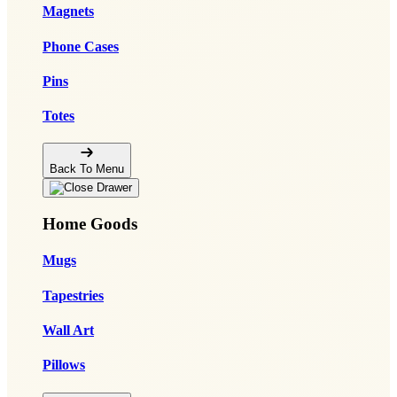
Magnets
Phone Cases
Pins
Totes
Back To Menu
Home Goods
Mugs
Tapestries
Wall Art
Pillows