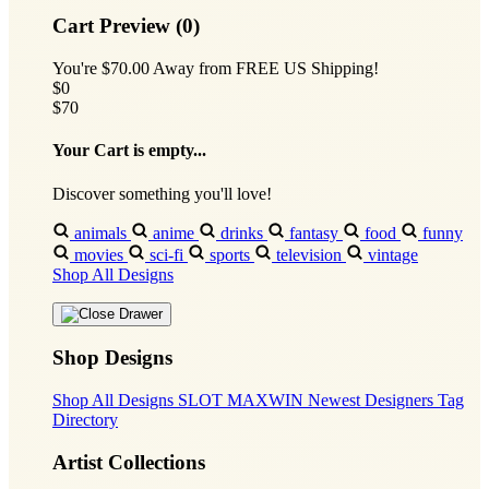
Cart Preview (0)
You're
$70.00
Away from
FREE US Shipping!
$0
$70
Your Cart is empty...
Discover something you'll love!
animals
anime
drinks
fantasy
food
funny
movies
sci-fi
sports
television
vintage
Shop All Designs
Shop Designs
Shop All Designs
SLOT MAXWIN
Newest Designers
Tag
Directory
Artist Collections