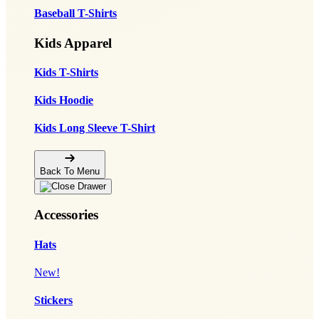
Baseball T-Shirts
Kids Apparel
Kids T-Shirts
Kids Hoodie
Kids Long Sleeve T-Shirt
Back To Menu
Accessories
Hats
New!
Stickers