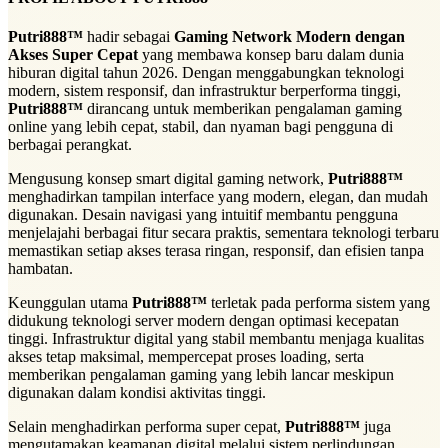
Putri888™
hadir sebagai
Gaming Network Modern dengan
Akses Super Cepat
yang membawa konsep baru dalam dunia
hiburan digital tahun 2026. Dengan menggabungkan teknologi
modern, sistem responsif, dan infrastruktur berperforma tinggi,
Putri888™
dirancang untuk memberikan pengalaman gaming
online yang lebih cepat, stabil, dan nyaman bagi pengguna di
berbagai perangkat.
Mengusung konsep smart digital gaming network,
Putri888™
menghadirkan tampilan interface yang modern, elegan, dan mudah
digunakan. Desain navigasi yang intuitif membantu pengguna
menjelajahi berbagai fitur secara praktis, sementara teknologi terbaru
memastikan setiap akses terasa ringan, responsif, dan efisien tanpa
hambatan.
Keunggulan utama
Putri888™
terletak pada performa sistem yang
didukung teknologi server modern dengan optimasi kecepatan
tinggi. Infrastruktur digital yang stabil membantu menjaga kualitas
akses tetap maksimal, mempercepat proses loading, serta
memberikan pengalaman gaming yang lebih lancar meskipun
digunakan dalam kondisi aktivitas tinggi.
Selain menghadirkan performa super cepat,
Putri888™
juga
mengutamakan keamanan digital melalui sistem perlindungan