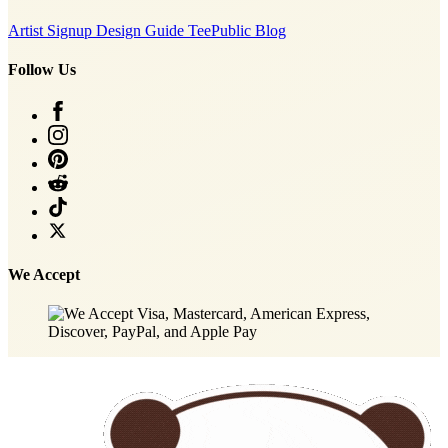
Artist Signup
Design Guide
TeePublic Blog
Follow Us
We Accept