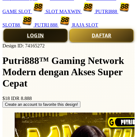
GAME SLOT
SLOT MAXWIN
PUTRI888
SLOT88
PUTRI 888
RAJA SLOT
LOGIN
DAFTAR
Design ID: 74165272
Putri888™ Gaming Network
Modern dengan Akses Super
Cepat
$18
IDR 8.888
Create an account to favorite this design!