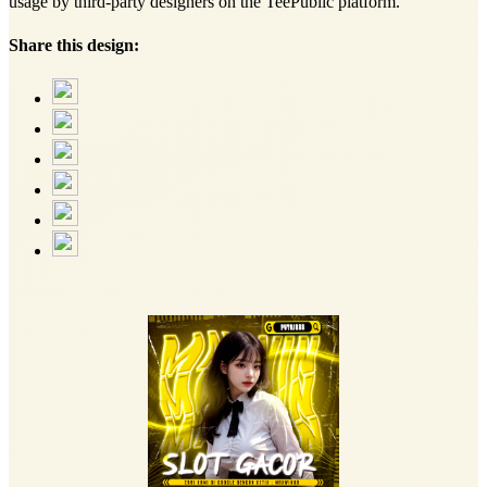
usage by third-party designers on the TeePublic platform.
Share this design: