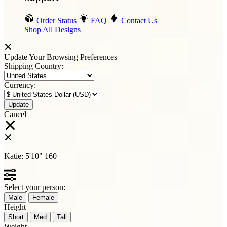
Order Status
FAQ
Contact Us
Shop All Designs
Update Your Browsing Preferences
Shipping Country:
Currency:
Cancel
Katie:
5'10"
160
Select your person:
Male
Female
Height
Short
Med
Tall
Weight