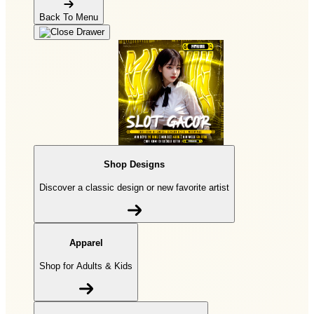
Back To Menu
Shop Designs
Discover a classic design or new favorite artist
Apparel
Shop for Adults & Kids