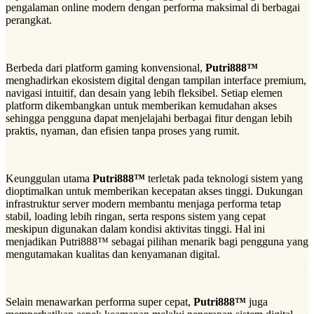
pengalaman online modern dengan performa maksimal di berbagai
perangkat.
Berbeda dari platform gaming konvensional,
Putri888™
menghadirkan ekosistem digital dengan tampilan interface premium,
navigasi intuitif, dan desain yang lebih fleksibel. Setiap elemen
platform dikembangkan untuk memberikan kemudahan akses
sehingga pengguna dapat menjelajahi berbagai fitur dengan lebih
praktis, nyaman, dan efisien tanpa proses yang rumit.
Keunggulan utama
Putri888™
terletak pada teknologi sistem yang
dioptimalkan untuk memberikan kecepatan akses tinggi. Dukungan
infrastruktur server modern membantu menjaga performa tetap
stabil, loading lebih ringan, serta respons sistem yang cepat
meskipun digunakan dalam kondisi aktivitas tinggi. Hal ini
menjadikan Putri888™ sebagai pilihan menarik bagi pengguna yang
mengutamakan kualitas dan kenyamanan digital.
Selain menawarkan performa super cepat,
Putri888™
juga