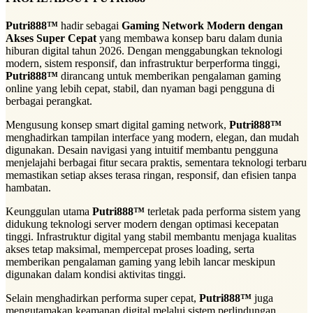
Putri888™
hadir sebagai
Gaming Network Modern dengan
Akses Super Cepat
yang membawa konsep baru dalam dunia
hiburan digital tahun 2026. Dengan menggabungkan teknologi
modern, sistem responsif, dan infrastruktur berperforma tinggi,
Putri888™
dirancang untuk memberikan pengalaman gaming
online yang lebih cepat, stabil, dan nyaman bagi pengguna di
berbagai perangkat.
Mengusung konsep smart digital gaming network,
Putri888™
menghadirkan tampilan interface yang modern, elegan, dan mudah
digunakan. Desain navigasi yang intuitif membantu pengguna
menjelajahi berbagai fitur secara praktis, sementara teknologi terbaru
memastikan setiap akses terasa ringan, responsif, dan efisien tanpa
hambatan.
Keunggulan utama
Putri888™
terletak pada performa sistem yang
didukung teknologi server modern dengan optimasi kecepatan
tinggi. Infrastruktur digital yang stabil membantu menjaga kualitas
akses tetap maksimal, mempercepat proses loading, serta
memberikan pengalaman gaming yang lebih lancar meskipun
digunakan dalam kondisi aktivitas tinggi.
Selain menghadirkan performa super cepat,
Putri888™
juga
mengutamakan keamanan digital melalui sistem perlindungan