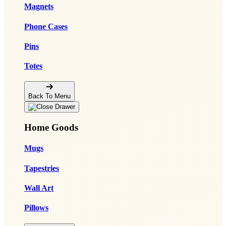
Magnets
Phone Cases
Pins
Totes
Back To Menu
Home Goods
Mugs
Tapestries
Wall Art
Pillows