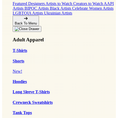
Featured Designers
Artists to Watch
Creators to Watch
AAPI
Artists
BIPOC Artists
Black Artists
Celebrate Women Artists
LGBTQIA Artists
Ukrainian Artists
Back To Menu
Adult Apparel
T-Shirts
Shorts
New!
Hoodies
Long Sleeve T-Shirts
Crewneck Sweatshirts
Tank Tops