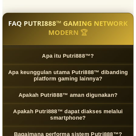
FAQ PUTRI888™ GAMING NETWORK
MODERN 🏆
Apa itu Putri888™?
Putri888™
adalah
Gaming Network Modern dengan
Apa keunggulan utama Putri888™ dibanding
Akses Super Cepat
yang menghadirkan pengalaman
platform gaming lainnya?
digital premium melalui teknologi terbaru, sistem
responsif, dan performa stabil di tahun 2026.
Keunggulan
Putri888™
terletak pada kombinasi teknologi
Apakah Putri888™ aman digunakan?
modern, akses cepat, tampilan premium, serta sistem
yang dirancang untuk memberikan pengalaman gaming
Ya,
Putri888™
menerapkan sistem keamanan digital
online lebih nyaman dan efisien.
Apakah Putri888™ dapat diakses melalui
modern dengan perlindungan berlapis yang terus
smartphone?
diperbarui untuk menjaga kenyamanan pengguna saat
mengakses platform.
Tentu.
Putri888™
telah dioptimalkan untuk berbagai
Bagaimana performa sistem Putri888™?