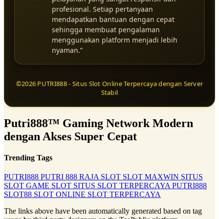
profesional. Setiap pertanyaan
mendapatkan bantuan dengan cepat
sehingga membuat pengalaman
menggunakan platform menjadi lebih
nyaman.”
©2026 PUTRI888 - Situs Slot Online Terpercaya dengan Server
Stabil
Putri888™ Gaming Network Modern
dengan Akses Super Cepat
Trending Tags
PUTRI888
PUTRI 888
RAJA SLOT
SLOT MAXWIN
SITUS
SLOT
GAME SLOT
SITUS SLOT TERPERCAYA
PUTRI888
SLOT88
SLOT ONLINE
SLOT TERPERCAYA
The links above have been automatically generated based on tag