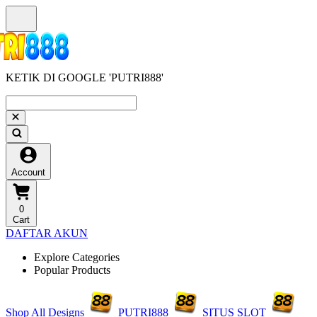
KETIK DI GOOGLE 'PUTRI888'
Account
0
Cart
DAFTAR AKUN
Explore Categories
Popular Products
Shop All Designs
PUTRI888
SITUS SLOT