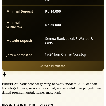
Minimal Deposit
Rp 10.000
Minimal
Rp 50.000
Withdraw
Semua Bank Lokal, E-Wallet, &
Metode Deposit
QRIS
🕒 24 Jam Online Nonstop
Jam Operasional
©2026 PUTRI888
Putri888™ hadir sebagai gaming network modern 2026 dengan
teknologi terbaru, akses super cepat, sistem stabil, dan pengalaman
digital premium untuk gamer masa kini.
PROFIL ABOUT PUTRI888™