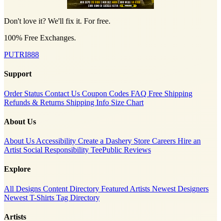
Don't love it? We'll fix it. For free.
100% Free Exchanges.
PUTRI888
Support
Order Status
Contact Us
Coupon Codes
FAQ
Free Shipping
Refunds & Returns
Shipping Info
Size Chart
About Us
About Us
Accessibility
Create a Dashery Store
Careers
Hire an
Artist
Social Responsibility
TeePublic Reviews
Explore
All Designs
Content Directory
Featured Artists
Newest Designers
Newest T-Shirts
Tag Directory
Artists