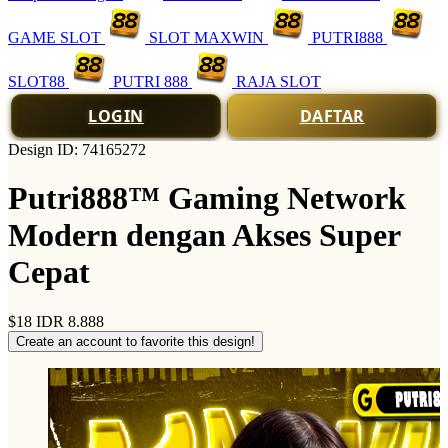
GAME SLOT
SLOT MAXWIN
PUTRI888
SLOT88
PUTRI 888
RAJA SLOT
LOGIN
DAFTAR
Design ID: 74165272
Putri888™ Gaming Network
Modern dengan Akses Super
Cepat
$18
IDR 8.888
Create an account to favorite this design!