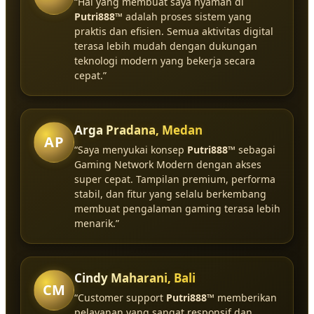
“Hal yang membuat saya nyaman di
Putri888™
adalah proses sistem yang
praktis dan efisien. Semua aktivitas digital
terasa lebih mudah dengan dukungan
teknologi modern yang bekerja secara
cepat.”
Arga Pradana, Medan
AP
“Saya menyukai konsep
Putri888™
sebagai
Gaming Network Modern dengan akses
super cepat. Tampilan premium, performa
stabil, dan fitur yang selalu berkembang
membuat pengalaman gaming terasa lebih
menarik.”
Cindy Maharani, Bali
CM
“Customer support
Putri888™
memberikan
pelayanan yang sangat responsif dan