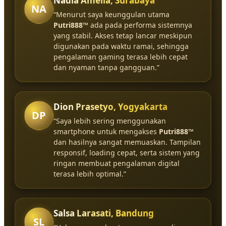
Nadia Amelia, Surabaya
NA
“Menurut saya keunggulan utama
Putri888™
ada pada performa sistemnya
yang stabil. Akses tetap lancar meskipun
digunakan pada waktu ramai, sehingga
pengalaman gaming terasa lebih cepat
dan nyaman tanpa gangguan.”
Dion Prasetyo, Yogyakarta
DP
“Saya lebih sering menggunakan
smartphone untuk mengakses
Putri888™
dan hasilnya sangat memuaskan. Tampilan
responsif, loading cepat, serta sistem yang
ringan membuat pengalaman digital
terasa lebih optimal.”
Salsa Larasati, Bandung
SL