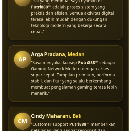
“Hal yang membuat saya nyaman di
Putri888™
adalah proses sistem yang
praktis dan efisien. Semua aktivitas digital
terasa lebih mudah dengan dukungan
teknologi modern yang bekerja secara
cepat.”
Arga Pradana, Medan
AP
“Saya menyukai konsep
Putri888™
sebagai
Gaming Network Modern dengan akses
super cepat. Tampilan premium, performa
stabil, dan fitur yang selalu berkembang
membuat pengalaman gaming terasa lebih
menarik.”
Cindy Maharani, Bali
CM
“Customer support
Putri888™
memberikan
pelayanan yang sangat responsif dan