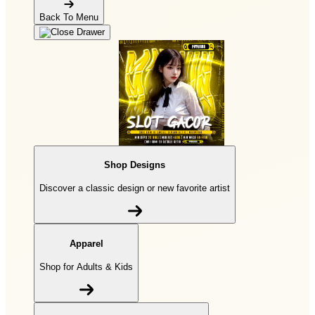
Back To Menu
Shop Designs
Discover a classic design or new favorite artist
Apparel
Shop for Adults & Kids