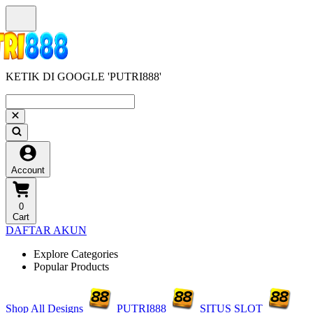
KETIK DI GOOGLE 'PUTRI888'
Account
0
Cart
DAFTAR AKUN
Explore Categories
Popular Products
Shop All Designs
PUTRI888
SITUS SLOT