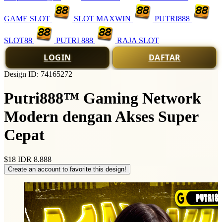
GAME SLOT
SLOT MAXWIN
PUTRI888
SLOT88
PUTRI 888
RAJA SLOT
LOGIN
DAFTAR
Design ID: 74165272
Putri888™ Gaming Network
Modern dengan Akses Super
Cepat
$18
IDR 8.888
Create an account to favorite this design!