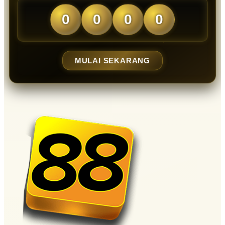
0
0
0
0
MULAI SEKARANG