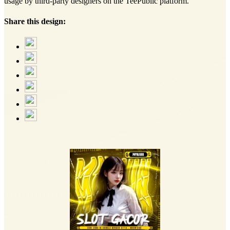
usage by third-party designers on the TeePublic platform.
Share this design: