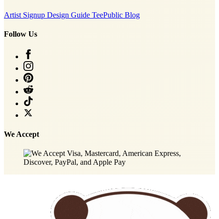
Artist Signup
Design Guide
TeePublic Blog
Follow Us
We Accept