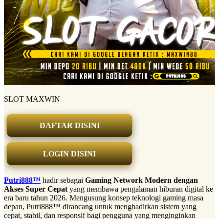
SLOT MAXWIN
DAFTAR DISINI
LOGIN DISINI
Putri888™
hadir sebagai
Gaming Network Modern dengan
Akses Super Cepat
yang membawa pengalaman hiburan digital ke
era baru tahun 2026. Mengusung konsep teknologi gaming masa
depan, Putri888™ dirancang untuk menghadirkan sistem yang
cepat, stabil, dan responsif bagi pengguna yang menginginkan