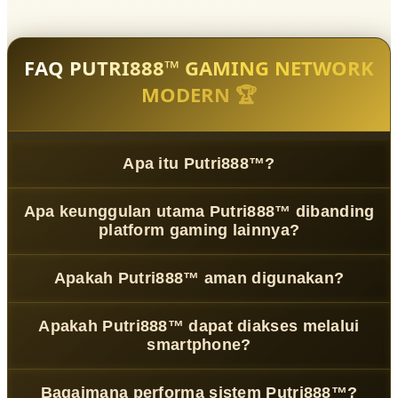
FAQ PUTRI888™ GAMING NETWORK
MODERN 🏆
Apa itu Putri888™?
Putri888™
adalah
Gaming Network Modern dengan
Apa keunggulan utama Putri888™ dibanding
Akses Super Cepat
yang menghadirkan pengalaman
platform gaming lainnya?
digital premium melalui teknologi terbaru, sistem
responsif, dan performa stabil di tahun 2026.
Keunggulan
Putri888™
terletak pada kombinasi teknologi
Apakah Putri888™ aman digunakan?
modern, akses cepat, tampilan premium, serta sistem
yang dirancang untuk memberikan pengalaman gaming
Ya,
Putri888™
menerapkan sistem keamanan digital
online lebih nyaman dan efisien.
Apakah Putri888™ dapat diakses melalui
modern dengan perlindungan berlapis yang terus
smartphone?
diperbarui untuk menjaga kenyamanan pengguna saat
mengakses platform.
Tentu.
Putri888™
telah dioptimalkan untuk berbagai
Bagaimana performa sistem Putri888™?