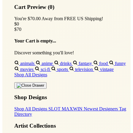
Cart Preview (0)
You're
$70.00
Away from
FREE US Shipping!
$0
$70
Your Cart is empty...
Discover something you'll love!
animals
anime
drinks
fantasy
food
funny
movies
sci-fi
sports
television
vintage
Shop All Designs
Shop Designs
Shop All Designs
SLOT MAXWIN
Newest Designers
Tag
Directory
Artist Collections