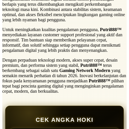
berlapis yang terus dikembangkan mengikuti perkembangan
teknologi masa kini. Kombinasi antara stabilitas sistem, keamanan
optimal, dan akses fleksibel menciptakan lingkungan gaming online
yang lebih nyaman bagi pengguna.
Untuk meningkatkan kualitas pengalaman pengguna,
Putri888™
menyediakan layanan customer support profesional yang aktif dan
responsif. Tim bantuan siap memberikan pelayanan cepat,
informatif, dan solutif sehingga setiap pengguna dapat menikmati
pengalaman digital yang lebih praktis dan menyenangkan.
Dengan perpaduan teknologi modern, akses super cepat, desain
premium, dan performa sistem yang stabil,
Putri888™
terus
berkembang sebagai salah satu
Gaming Network Modern
yang
semakin menarik perhatian di tahun 2026. Inovasi berkelanjutan dan
fokus pada kenyamanan pengguna menjadikan
Putri888™
pilihan
tepat bagi pencinta gaming digital yang menginginkan pengalaman
cepat, modern, dan berkualitas.
CEK ANGKA HOKI