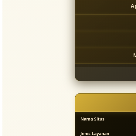
Ya,
Putri888™
menerapkan s
A
menjaga kenyamanan peng
Tentu.
Putri888™
telah dio
pengguna tetap mendapatk
Putri888™
didukung teknol
memberikan respons optima
Putri888™
menyediakan lay
dan responsif untuk memb
Karena
Putri888™
menghadi
pengalaman gaming online
Nama Situs
Jenis Layanan