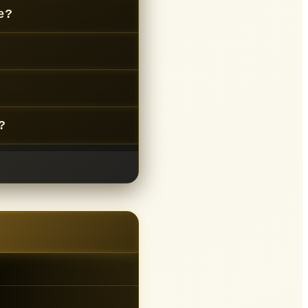
ng terus diperbarui untuk
e?
dan desktop sehingga
mpercepat loading, dan
spon cepat, informatif,
?
ital premium, serta