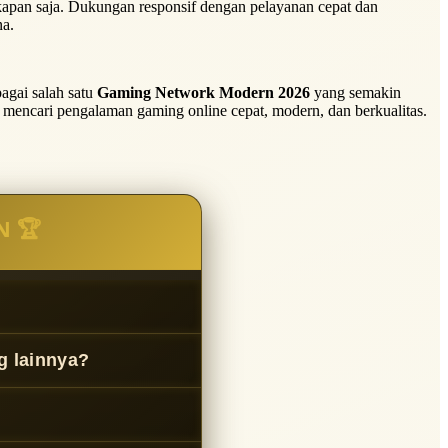
apan saja. Dukungan responsif dengan pelayanan cepat dan
na.
agai salah satu
Gaming Network Modern 2026
yang semakin
 mencari pengalaman gaming online cepat, modern, dan berkualitas.
 🏆
pengalaman digital
g lainnya?
mium, serta sistem yang