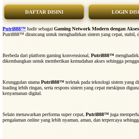
DAFTAR DISINI
LOGIN DIS
Putri888™
hadir sebagai
Gaming Network Modern dengan Akses
Putri888™ dirancang untuk menghadirkan sistem yang cepat, stabil,
Berbeda dari platform gaming konvensional,
Putri888™
menghadirkan
dikembangkan untuk memberikan kemudahan akses sehingga pengguna da
Keunggulan utama
Putri888™
terletak pada teknologi sistem yang 
loading lebih ringan, serta respons sistem yang cepat meskipun digu
kenyamanan digital.
Selain menawarkan performa super cepat,
Putri888™
juga memperhat
pengalaman online yang lebih nyaman, aman, dan terpercaya sehingg