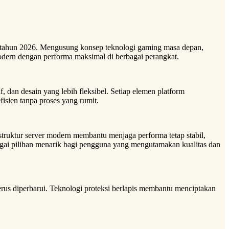
 tahun 2026. Mengusung konsep teknologi gaming masa depan,
odern dengan performa maksimal di berbagai perangkat.
, dan desain yang lebih fleksibel. Setiap elemen platform
isien tanpa proses yang rumit.
struktur server modern membantu menjaga performa tetap stabil,
ebagai pilihan menarik bagi pengguna yang mengutamakan kualitas dan
rus diperbarui. Teknologi proteksi berlapis membantu menciptakan