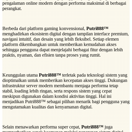
pengalaman online modern dengan performa maksimal di berbagai
perangkat.
Berbeda dari platform gaming konvensional,
Putri888™
menghadirkan ekosistem digital dengan tampilan interface premium,
navigasi intuitif, dan desain yang lebih fleksibel. Setiap elemen
platform dikembangkan untuk memberikan kemudahan akses
sehingga pengguna dapat menjelajahi berbagai fitur dengan lebih
praktis, nyaman, dan efisien tanpa proses yang rumit.
Keunggulan utama
Putri888™
terletak pada teknologi sistem yang
dioptimalkan untuk memberikan kecepatan akses tinggi. Dukungan
infrastruktur server modern membantu menjaga performa tetap
stabil, loading lebih ringan, serta respons sistem yang cepat
meskipun digunakan dalam kondisi aktivitas tinggi. Hal ini
menjadikan Putri888™ sebagai pilihan menarik bagi pengguna yang
mengutamakan kualitas dan kenyamanan digital.
Selain menawarkan performa super cepat,
Putri888™
juga