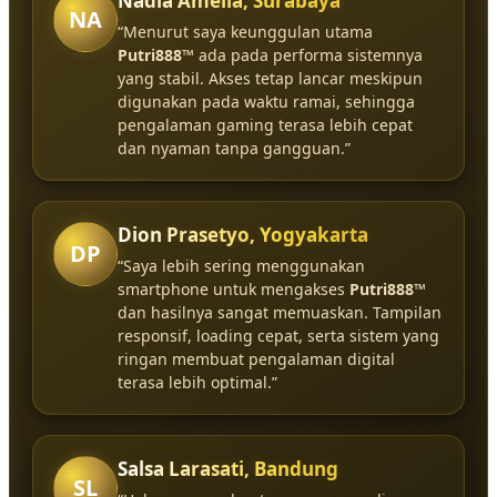
Nadia Amelia, Surabaya
NA
“Menurut saya keunggulan utama
Putri888™
ada pada performa sistemnya
yang stabil. Akses tetap lancar meskipun
digunakan pada waktu ramai, sehingga
pengalaman gaming terasa lebih cepat
dan nyaman tanpa gangguan.”
Dion Prasetyo, Yogyakarta
DP
“Saya lebih sering menggunakan
smartphone untuk mengakses
Putri888™
dan hasilnya sangat memuaskan. Tampilan
responsif, loading cepat, serta sistem yang
ringan membuat pengalaman digital
terasa lebih optimal.”
Salsa Larasati, Bandung
SL