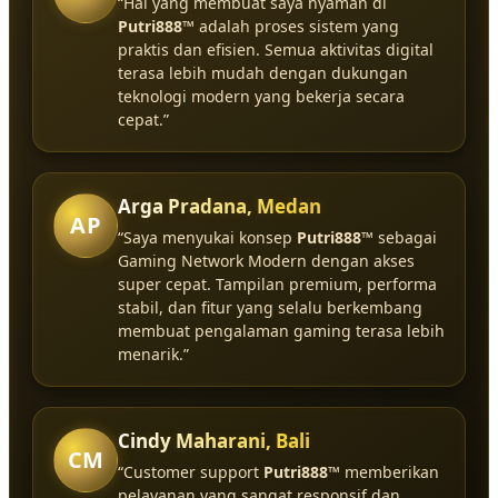
“Hal yang membuat saya nyaman di
Putri888™
adalah proses sistem yang
praktis dan efisien. Semua aktivitas digital
terasa lebih mudah dengan dukungan
teknologi modern yang bekerja secara
cepat.”
Arga Pradana, Medan
AP
“Saya menyukai konsep
Putri888™
sebagai
Gaming Network Modern dengan akses
super cepat. Tampilan premium, performa
stabil, dan fitur yang selalu berkembang
membuat pengalaman gaming terasa lebih
menarik.”
Cindy Maharani, Bali
CM
“Customer support
Putri888™
memberikan
pelayanan yang sangat responsif dan