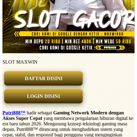
SLOT MAXWIN
DAFTAR DISINI
LOGIN DISINI
Putri888™
hadir sebagai
Gaming Network Modern dengan
Akses Super Cepat
yang membawa pengalaman hiburan digital ke
era baru tahun 2026. Mengusung konsep teknologi gaming masa
depan, Putri888™ dirancang untuk menghadirkan sistem yang
cepat, stabil, dan responsif bagi pengguna yang menginginkan