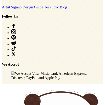
Artist Signup
Design Guide
TeePublic Blog
Follow Us
We Accept