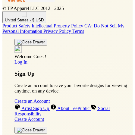
© TP Apparel LLC 2012 - 2025
United States - $ USD
Product Safety
Intellectual Property Policy
CA: Do Not Sell My
Personal Information
Privacy Policy
Terms
Welcome Guest!
Log In
Sign Up
Create an account to save your favorite designs for viewing
anytime, on any device.
Create an Account
Artist Sign Up
About TeePublic
Social
Responsibility
Create Account