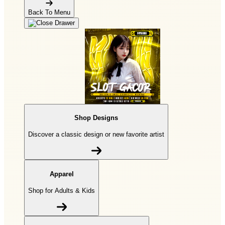
Back To Menu
Shop Designs
Discover a classic design or new favorite artist
Apparel
Shop for Adults & Kids