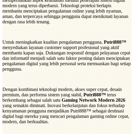
memperhatikan aspek keamanan melalui penerapan sistem digital
modern yang terus diperbarui. Teknologi proteksi berlapis
membantu menciptakan pengalaman online yang lebih nyaman,
aman, dan terpercaya sehingga pengguna dapat menikmati layanan
dengan rasa lebih tenang.
Untuk meningkatkan kualitas pengalaman pengguna,
Putri888™
menyediakan layanan customer support profesional yang aktif
membantu kapan saja. Dukungan responsif dengan pelayanan cepat
dan informatif menjadi salah satu faktor penting dalam menciptakan
pengalaman digital yang lebih personal serta memuaskan bagi setiap
pengguna.
Dengan kombinasi teknologi modern, akses super cepat, desain
premium, dan performa sistem yang stabil,
Putri888™
terus
berkembang sebagai salah satu
Gaming Network Modern 2026
yang semakin diminati. Inovasi berkelanjutan dan fokus terhadap
kenyamanan pengguna menjadikan Putri888™ sebagai destinasi
digital bagi mereka yang mencari pengalaman gaming online cepat,
modern, dan berkualitas.