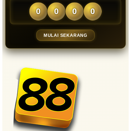
0
0
0
0
MULAI SEKARANG