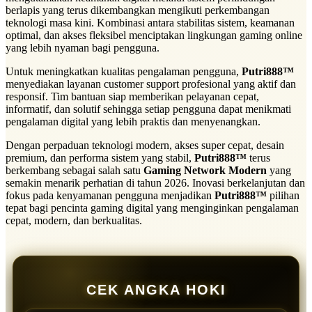
berlapis yang terus dikembangkan mengikuti perkembangan
teknologi masa kini. Kombinasi antara stabilitas sistem, keamanan
optimal, dan akses fleksibel menciptakan lingkungan gaming online
yang lebih nyaman bagi pengguna.
Untuk meningkatkan kualitas pengalaman pengguna,
Putri888™
menyediakan layanan customer support profesional yang aktif dan
responsif. Tim bantuan siap memberikan pelayanan cepat,
informatif, dan solutif sehingga setiap pengguna dapat menikmati
pengalaman digital yang lebih praktis dan menyenangkan.
Dengan perpaduan teknologi modern, akses super cepat, desain
premium, dan performa sistem yang stabil,
Putri888™
terus
berkembang sebagai salah satu
Gaming Network Modern
yang
semakin menarik perhatian di tahun 2026. Inovasi berkelanjutan dan
fokus pada kenyamanan pengguna menjadikan
Putri888™
pilihan
tepat bagi pencinta gaming digital yang menginginkan pengalaman
cepat, modern, dan berkualitas.
CEK ANGKA HOKI