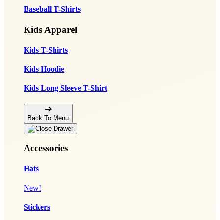
Baseball T-Shirts
Kids Apparel
Kids T-Shirts
Kids Hoodie
Kids Long Sleeve T-Shirt
Back To Menu
Accessories
Hats
New!
Stickers