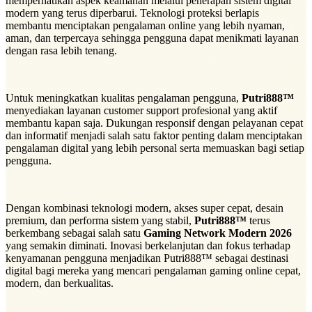
memperhatikan aspek keamanan melalui penerapan sistem digital
modern yang terus diperbarui. Teknologi proteksi berlapis
membantu menciptakan pengalaman online yang lebih nyaman,
aman, dan terpercaya sehingga pengguna dapat menikmati layanan
dengan rasa lebih tenang.
Untuk meningkatkan kualitas pengalaman pengguna,
Putri888™
menyediakan layanan customer support profesional yang aktif
membantu kapan saja. Dukungan responsif dengan pelayanan cepat
dan informatif menjadi salah satu faktor penting dalam menciptakan
pengalaman digital yang lebih personal serta memuaskan bagi setiap
pengguna.
Dengan kombinasi teknologi modern, akses super cepat, desain
premium, dan performa sistem yang stabil,
Putri888™
terus
berkembang sebagai salah satu
Gaming Network Modern 2026
yang semakin diminati. Inovasi berkelanjutan dan fokus terhadap
kenyamanan pengguna menjadikan Putri888™ sebagai destinasi
digital bagi mereka yang mencari pengalaman gaming online cepat,
modern, dan berkualitas.