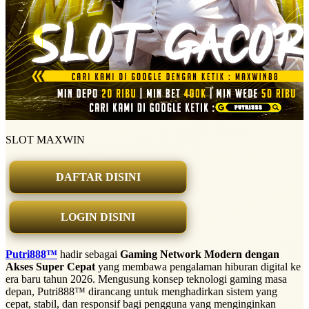
SLOT MAXWIN
DAFTAR DISINI
LOGIN DISINI
Putri888™
hadir sebagai
Gaming Network Modern dengan
Akses Super Cepat
yang membawa pengalaman hiburan digital ke
era baru tahun 2026. Mengusung konsep teknologi gaming masa
depan, Putri888™ dirancang untuk menghadirkan sistem yang
cepat, stabil, dan responsif bagi pengguna yang menginginkan