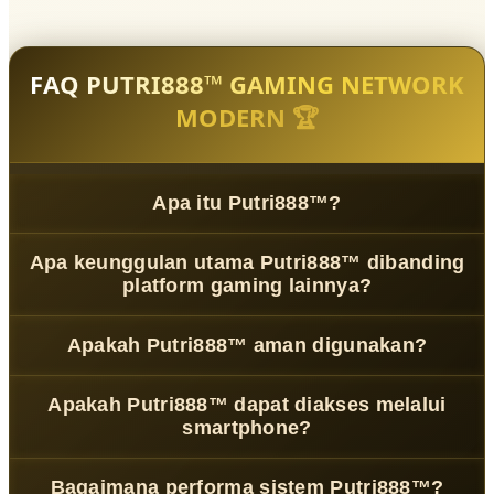
FAQ PUTRI888™ GAMING NETWORK
MODERN 🏆
Apa itu Putri888™?
Putri888™
adalah
Gaming Network Modern dengan
Apa keunggulan utama Putri888™ dibanding
Akses Super Cepat
yang menghadirkan pengalaman
platform gaming lainnya?
digital premium melalui teknologi terbaru, sistem
responsif, dan performa stabil di tahun 2026.
Keunggulan
Putri888™
terletak pada kombinasi teknologi
Apakah Putri888™ aman digunakan?
modern, akses cepat, tampilan premium, serta sistem
yang dirancang untuk memberikan pengalaman gaming
Ya,
Putri888™
menerapkan sistem keamanan digital
online lebih nyaman dan efisien.
Apakah Putri888™ dapat diakses melalui
modern dengan perlindungan berlapis yang terus
smartphone?
diperbarui untuk menjaga kenyamanan pengguna saat
mengakses platform.
Tentu.
Putri888™
telah dioptimalkan untuk berbagai
Bagaimana performa sistem Putri888™?