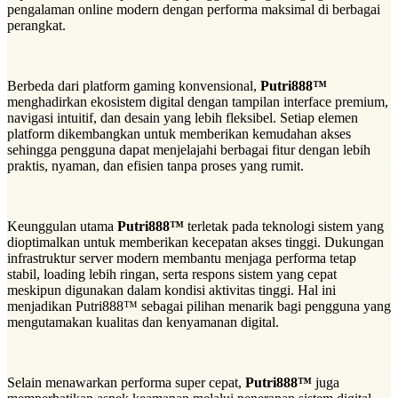
pengalaman online modern dengan performa maksimal di berbagai
perangkat.
Berbeda dari platform gaming konvensional,
Putri888™
menghadirkan ekosistem digital dengan tampilan interface premium,
navigasi intuitif, dan desain yang lebih fleksibel. Setiap elemen
platform dikembangkan untuk memberikan kemudahan akses
sehingga pengguna dapat menjelajahi berbagai fitur dengan lebih
praktis, nyaman, dan efisien tanpa proses yang rumit.
Keunggulan utama
Putri888™
terletak pada teknologi sistem yang
dioptimalkan untuk memberikan kecepatan akses tinggi. Dukungan
infrastruktur server modern membantu menjaga performa tetap
stabil, loading lebih ringan, serta respons sistem yang cepat
meskipun digunakan dalam kondisi aktivitas tinggi. Hal ini
menjadikan Putri888™ sebagai pilihan menarik bagi pengguna yang
mengutamakan kualitas dan kenyamanan digital.
Selain menawarkan performa super cepat,
Putri888™
juga