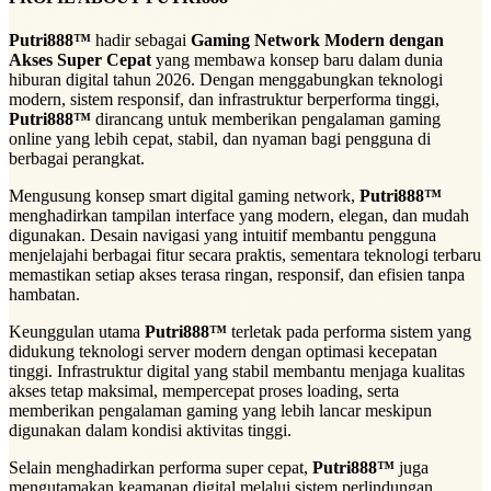
Putri888™
hadir sebagai
Gaming Network Modern dengan
Akses Super Cepat
yang membawa konsep baru dalam dunia
hiburan digital tahun 2026. Dengan menggabungkan teknologi
modern, sistem responsif, dan infrastruktur berperforma tinggi,
Putri888™
dirancang untuk memberikan pengalaman gaming
online yang lebih cepat, stabil, dan nyaman bagi pengguna di
berbagai perangkat.
Mengusung konsep smart digital gaming network,
Putri888™
menghadirkan tampilan interface yang modern, elegan, dan mudah
digunakan. Desain navigasi yang intuitif membantu pengguna
menjelajahi berbagai fitur secara praktis, sementara teknologi terbaru
memastikan setiap akses terasa ringan, responsif, dan efisien tanpa
hambatan.
Keunggulan utama
Putri888™
terletak pada performa sistem yang
didukung teknologi server modern dengan optimasi kecepatan
tinggi. Infrastruktur digital yang stabil membantu menjaga kualitas
akses tetap maksimal, mempercepat proses loading, serta
memberikan pengalaman gaming yang lebih lancar meskipun
digunakan dalam kondisi aktivitas tinggi.
Selain menghadirkan performa super cepat,
Putri888™
juga
mengutamakan keamanan digital melalui sistem perlindungan