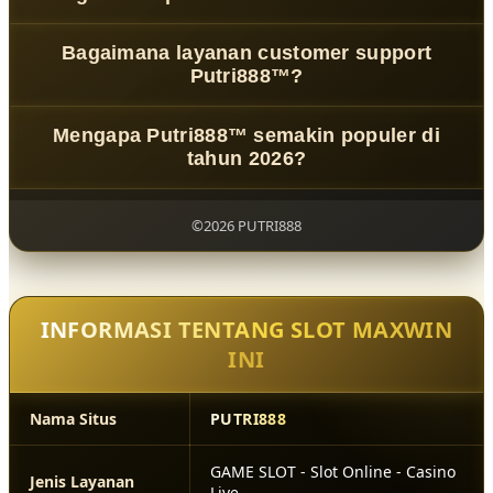
perangkat seperti smartphone, tablet, dan desktop
sehingga pengguna tetap mendapatkan pengalaman
Putri888™
didukung teknologi server modern yang
akses yang cepat dan responsif kapan saja.
Bagaimana layanan customer support
membantu menjaga stabilitas sistem, mempercepat
Putri888™?
loading, dan memberikan respons optimal untuk
pengalaman digital yang lebih lancar.
Putri888™
menyediakan layanan customer support
Mengapa Putri888™ semakin populer di
profesional yang siap membantu dengan respon cepat,
tahun 2026?
informatif, dan responsif untuk memberikan kenyamanan
maksimal bagi pengguna.
Karena
Putri888™
menghadirkan perpaduan teknologi
modern, akses super cepat, desain digital premium, serta
©2026 PUTRI888
pengalaman gaming online yang mengikuti kebutuhan
generasi masa kini.
INFORMASI TENTANG SLOT MAXWIN
INI
Nama Situs
PUTRI888
GAME SLOT - Slot Online - Casino
Jenis Layanan
Live.