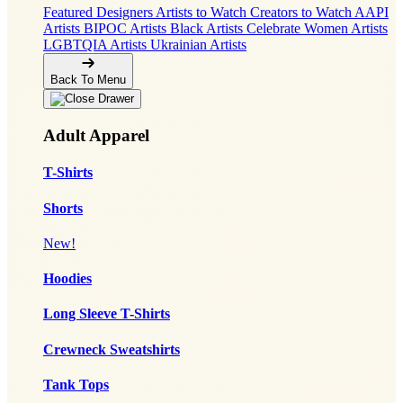
Featured Designers
Artists to Watch
Creators to Watch
AAPI
Artists
BIPOC Artists
Black Artists
Celebrate Women Artists
LGBTQIA Artists
Ukrainian Artists
Back To Menu
Adult Apparel
T-Shirts
Shorts
New!
Hoodies
Long Sleeve T-Shirts
Crewneck Sweatshirts
Tank Tops