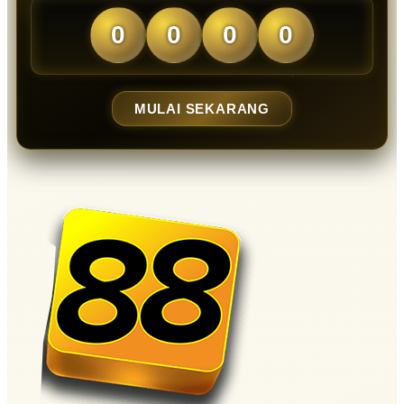
0
0
0
0
MULAI SEKARANG