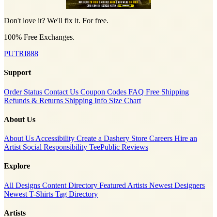
Don't love it? We'll fix it. For free.
100% Free Exchanges.
PUTRI888
Support
Order Status
Contact Us
Coupon Codes
FAQ
Free Shipping
Refunds & Returns
Shipping Info
Size Chart
About Us
About Us
Accessibility
Create a Dashery Store
Careers
Hire an
Artist
Social Responsibility
TeePublic Reviews
Explore
All Designs
Content Directory
Featured Artists
Newest Designers
Newest T-Shirts
Tag Directory
Artists