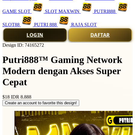
GAME SLOT
SLOT MAXWIN
PUTRI888
SLOT88
PUTRI 888
RAJA SLOT
LOGIN
DAFTAR
Design ID: 74165272
Putri888™ Gaming Network
Modern dengan Akses Super
Cepat
$18
IDR 8.888
Create an account to favorite this design!