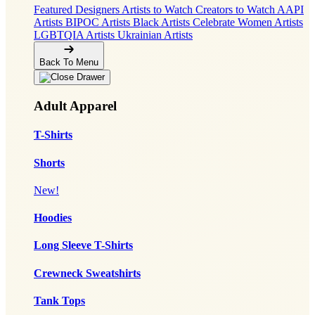
Featured Designers
Artists to Watch
Creators to Watch
AAPI
Artists
BIPOC Artists
Black Artists
Celebrate Women Artists
LGBTQIA Artists
Ukrainian Artists
Back To Menu
Adult Apparel
T-Shirts
Shorts
New!
Hoodies
Long Sleeve T-Shirts
Crewneck Sweatshirts
Tank Tops