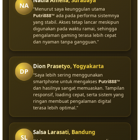
Nadia Amelia, Surabaya
NA
“Menurut saya keunggulan utama
Putri888™
ada pada performa sistemnya
yang stabil. Akses tetap lancar meskipun
digunakan pada waktu ramai, sehingga
pengalaman gaming terasa lebih cepat
dan nyaman tanpa gangguan.”
Dion Prasetyo, Yogyakarta
DP
“Saya lebih sering menggunakan
smartphone untuk mengakses
Putri888™
dan hasilnya sangat memuaskan. Tampilan
responsif, loading cepat, serta sistem yang
ringan membuat pengalaman digital
terasa lebih optimal.”
Salsa Larasati, Bandung
SL