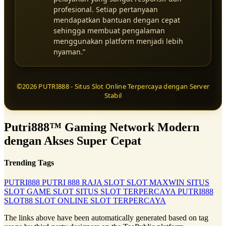
profesional. Setiap pertanyaan
mendapatkan bantuan dengan cepat
sehingga membuat pengalaman
menggunakan platform menjadi lebih
nyaman.”
©2026 PUTRI888 - Situs Slot Online Terpercaya dengan Server
Stabil
Putri888™ Gaming Network Modern
dengan Akses Super Cepat
Trending Tags
PUTRI888
PUTRI 888
RAJA SLOT
SLOT MAXWIN
SITUS
SLOT
GAME SLOT
SITUS SLOT TERPERCAYA
PUTRI888
SLOT88
SLOT ONLINE
SLOT TERPERCAYA
The links above have been automatically generated based on tag