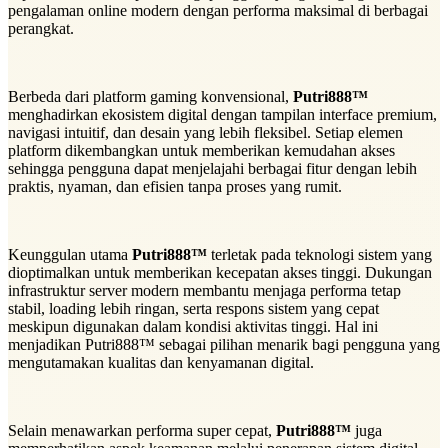
pengalaman online modern dengan performa maksimal di berbagai
perangkat.
Berbeda dari platform gaming konvensional,
Putri888™
menghadirkan ekosistem digital dengan tampilan interface premium,
navigasi intuitif, dan desain yang lebih fleksibel. Setiap elemen
platform dikembangkan untuk memberikan kemudahan akses
sehingga pengguna dapat menjelajahi berbagai fitur dengan lebih
praktis, nyaman, dan efisien tanpa proses yang rumit.
Keunggulan utama
Putri888™
terletak pada teknologi sistem yang
dioptimalkan untuk memberikan kecepatan akses tinggi. Dukungan
infrastruktur server modern membantu menjaga performa tetap
stabil, loading lebih ringan, serta respons sistem yang cepat
meskipun digunakan dalam kondisi aktivitas tinggi. Hal ini
menjadikan Putri888™ sebagai pilihan menarik bagi pengguna yang
mengutamakan kualitas dan kenyamanan digital.
Selain menawarkan performa super cepat,
Putri888™
juga