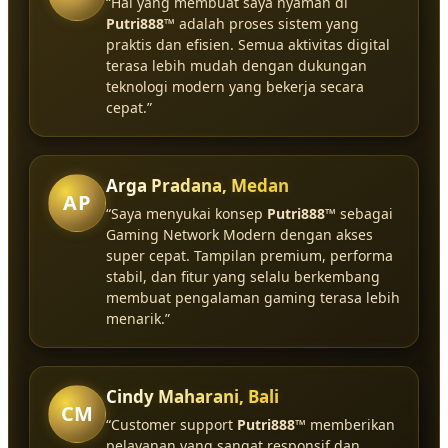
“Hal yang membuat saya nyaman di
Putri888™
adalah proses sistem yang
praktis dan efisien. Semua aktivitas digital
terasa lebih mudah dengan dukungan
teknologi modern yang bekerja secara
cepat.”
Arga Pradana, Medan
AP
“Saya menyukai konsep
Putri888™
sebagai
Gaming Network Modern dengan akses
super cepat. Tampilan premium, performa
stabil, dan fitur yang selalu berkembang
membuat pengalaman gaming terasa lebih
menarik.”
Cindy Maharani, Bali
CM
“Customer support
Putri888™
memberikan
pelayanan yang sangat responsif dan