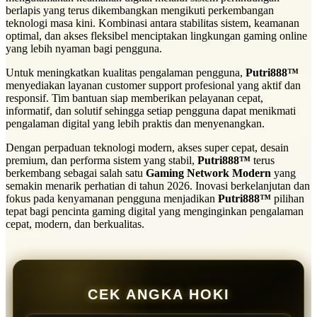
berlapis yang terus dikembangkan mengikuti perkembangan
teknologi masa kini. Kombinasi antara stabilitas sistem, keamanan
optimal, dan akses fleksibel menciptakan lingkungan gaming online
yang lebih nyaman bagi pengguna.
Untuk meningkatkan kualitas pengalaman pengguna,
Putri888™
menyediakan layanan customer support profesional yang aktif dan
responsif. Tim bantuan siap memberikan pelayanan cepat,
informatif, dan solutif sehingga setiap pengguna dapat menikmati
pengalaman digital yang lebih praktis dan menyenangkan.
Dengan perpaduan teknologi modern, akses super cepat, desain
premium, dan performa sistem yang stabil,
Putri888™
terus
berkembang sebagai salah satu
Gaming Network Modern
yang
semakin menarik perhatian di tahun 2026. Inovasi berkelanjutan dan
fokus pada kenyamanan pengguna menjadikan
Putri888™
pilihan
tepat bagi pencinta gaming digital yang menginginkan pengalaman
cepat, modern, dan berkualitas.
CEK ANGKA HOKI