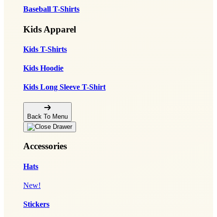
Baseball T-Shirts
Kids Apparel
Kids T-Shirts
Kids Hoodie
Kids Long Sleeve T-Shirt
Back To Menu
Accessories
Hats
New!
Stickers