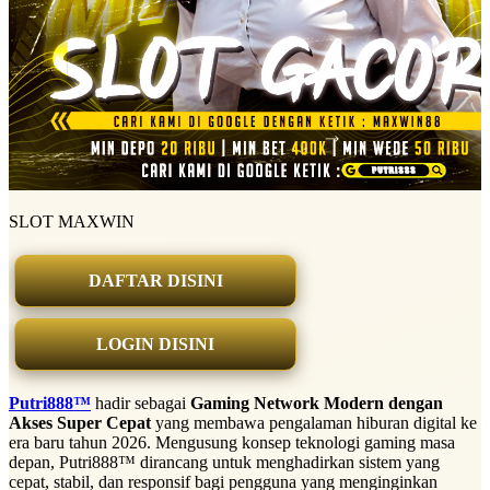
SLOT MAXWIN
DAFTAR DISINI
LOGIN DISINI
Putri888™
hadir sebagai
Gaming Network Modern dengan
Akses Super Cepat
yang membawa pengalaman hiburan digital ke
era baru tahun 2026. Mengusung konsep teknologi gaming masa
depan, Putri888™ dirancang untuk menghadirkan sistem yang
cepat, stabil, dan responsif bagi pengguna yang menginginkan