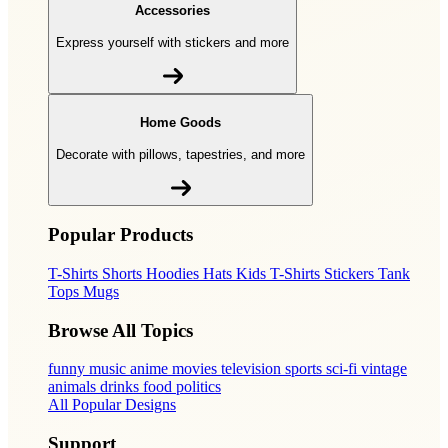
Accessories
Express yourself with stickers and more
Home Goods
Decorate with pillows, tapestries, and more
Popular Products
T-Shirts
Shorts
Hoodies
Hats
Kids T-Shirts
Stickers
Tank
Tops
Mugs
Browse All Topics
funny
music
anime
movies
television
sports
sci-fi
vintage
animals
drinks
food
politics
All Popular Designs
Support