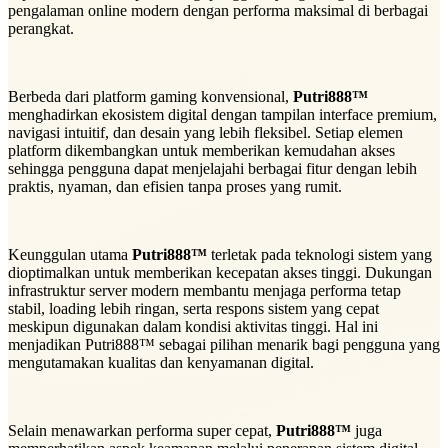
pengalaman online modern dengan performa maksimal di berbagai
perangkat.
Berbeda dari platform gaming konvensional,
Putri888™
menghadirkan ekosistem digital dengan tampilan interface premium,
navigasi intuitif, dan desain yang lebih fleksibel. Setiap elemen
platform dikembangkan untuk memberikan kemudahan akses
sehingga pengguna dapat menjelajahi berbagai fitur dengan lebih
praktis, nyaman, dan efisien tanpa proses yang rumit.
Keunggulan utama
Putri888™
terletak pada teknologi sistem yang
dioptimalkan untuk memberikan kecepatan akses tinggi. Dukungan
infrastruktur server modern membantu menjaga performa tetap
stabil, loading lebih ringan, serta respons sistem yang cepat
meskipun digunakan dalam kondisi aktivitas tinggi. Hal ini
menjadikan Putri888™ sebagai pilihan menarik bagi pengguna yang
mengutamakan kualitas dan kenyamanan digital.
Selain menawarkan performa super cepat,
Putri888™
juga