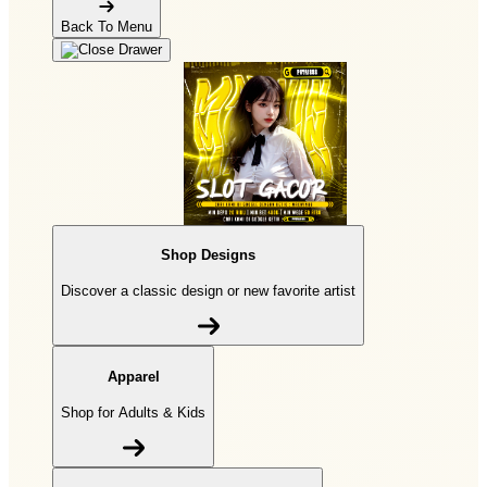
Back To Menu
Shop Designs
Discover a classic design or new favorite artist
Apparel
Shop for Adults & Kids