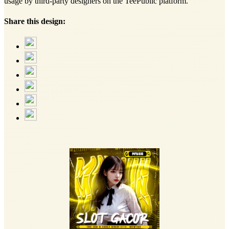
usage by third-party designers on the TeePublic platform.
Share this design: