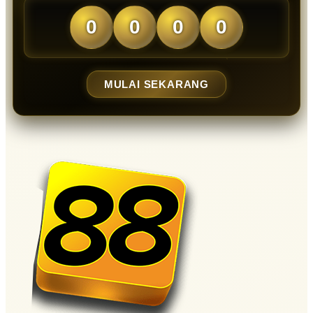
0
0
0
0
MULAI SEKARANG