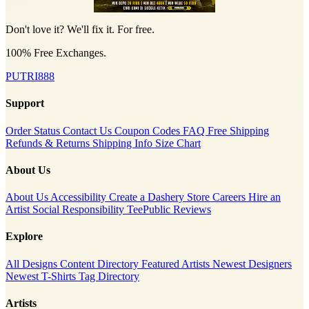
Don't love it? We'll fix it. For free.
100% Free Exchanges.
PUTRI888
Support
Order Status
Contact Us
Coupon Codes
FAQ
Free Shipping
Refunds & Returns
Shipping Info
Size Chart
About Us
About Us
Accessibility
Create a Dashery Store
Careers
Hire an
Artist
Social Responsibility
TeePublic Reviews
Explore
All Designs
Content Directory
Featured Artists
Newest Designers
Newest T-Shirts
Tag Directory
Artists