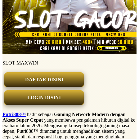
SLOT MAXWIN
DAFTAR DISINI
LOGIN DISINI
Putri888™
hadir sebagai
Gaming Network Modern dengan
Akses Super Cepat
yang membawa pengalaman hiburan digital ke
era baru tahun 2026. Mengusung konsep teknologi gaming masa
depan, Putri888™ dirancang untuk menghadirkan sistem yang
cepat, stabil, dan responsif bagi pengguna yang menginginkan