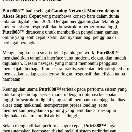
Putri888™
hadir sebagai
Gaming Network Modern dengan
Akses Super Cepat
yang membawa konsep baru dalam dunia
hiburan digital tahun 2026. Dengan menggabungkan teknologi
modern, sistem responsif, dan infrastruktur berperforma tinggi,
Putri888™
dirancang untuk memberikan pengalaman gaming
online yang lebih cepat, stabil, dan nyaman bagi pengguna di
berbagai perangkat.
Mengusung konsep smart digital gaming network,
Putri888™
menghadirkan tampilan interface yang modern, elegan, dan mudah
digunakan. Desain navigasi yang intuitif membantu pengguna
menjelajahi berbagai fitur secara praktis, sementara teknologi terbaru
memastikan setiap akses terasa ringan, responsif, dan efisien tanpa
hambatan.
Keunggulan utama
Putri888™
terletak pada performa sistem yang
didukung teknologi server modern dengan optimasi kecepatan
tinggi. Infrastruktur digital yang stabil membantu menjaga kualitas
akses tetap maksimal, mempercepat proses loading, serta
memberikan pengalaman gaming yang lebih lancar meskipun
digunakan dalam kondisi aktivitas tinggi.
Selain menghadirkan performa super cepat,
Putri888™
juga
mengutamakan keamanan digital melalui sistem perlindungan