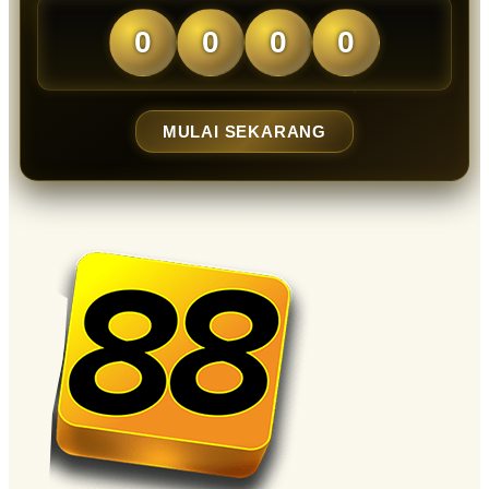
0
0
0
0
MULAI SEKARANG