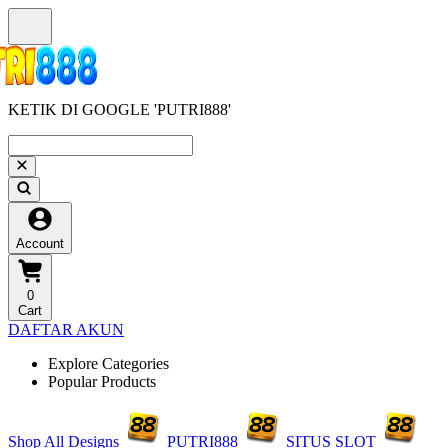
KETIK DI GOOGLE 'PUTRI888'
Account
0
Cart
DAFTAR AKUN
Explore Categories
Popular Products
Shop All Designs
PUTRI888
SITUS SLOT