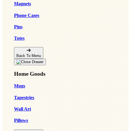
Magnets
Phone Cases
Pins
Totes
Back To Menu
Home Goods
Mugs
Tapestries
Wall Art
Pillows