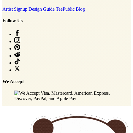
Artist Signup
Design Guide
TeePublic Blog
Follow Us
We Accept