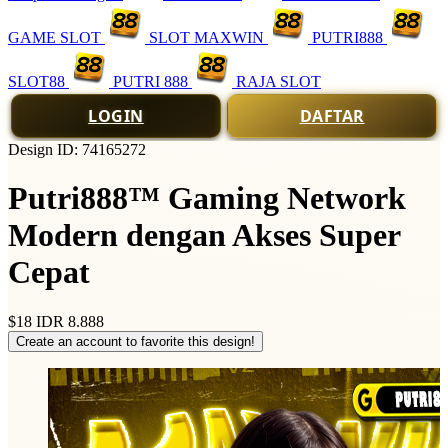
GAME SLOT
SLOT MAXWIN
PUTRI888
SLOT88
PUTRI 888
RAJA SLOT
LOGIN
DAFTAR
Design ID: 74165272
Putri888™ Gaming Network
Modern dengan Akses Super
Cepat
$18
IDR 8.888
Create an account to favorite this design!