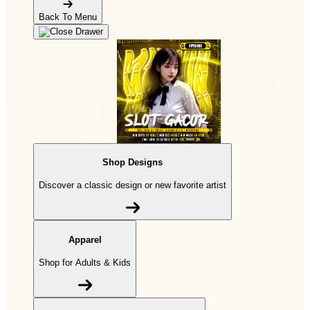
Back To Menu
Shop Designs
Discover a classic design or new favorite artist
Apparel
Shop for Adults & Kids