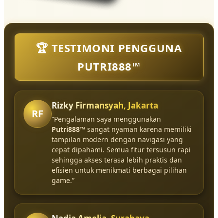
🏆 TESTIMONI PENGGUNA
PUTRI888™
Rizky Firmansyah, Jakarta
RF
“Pengalaman saya menggunakan
Putri888™
sangat nyaman karena memiliki
tampilan modern dengan navigasi yang
cepat dipahami. Semua fitur tersusun rapi
sehingga akses terasa lebih praktis dan
efisien untuk menikmati berbagai pilihan
game.”