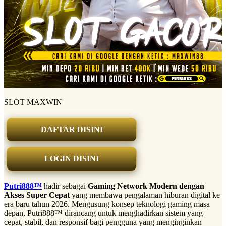
SLOT MAXWIN
DAFTAR DISINI
LOGIN DISINI
Putri888™
hadir sebagai
Gaming Network Modern dengan
Akses Super Cepat
yang membawa pengalaman hiburan digital ke
era baru tahun 2026. Mengusung konsep teknologi gaming masa
depan, Putri888™ dirancang untuk menghadirkan sistem yang
cepat, stabil, dan responsif bagi pengguna yang menginginkan