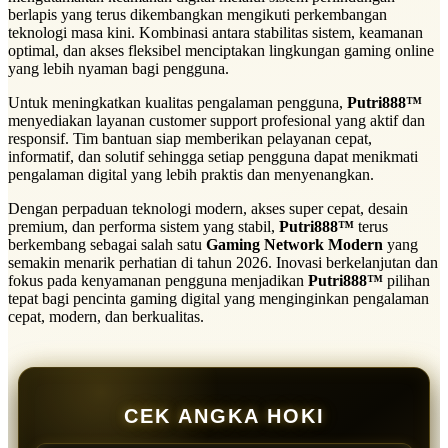
berlapis yang terus dikembangkan mengikuti perkembangan
teknologi masa kini. Kombinasi antara stabilitas sistem, keamanan
optimal, dan akses fleksibel menciptakan lingkungan gaming online
yang lebih nyaman bagi pengguna.
Untuk meningkatkan kualitas pengalaman pengguna,
Putri888™
menyediakan layanan customer support profesional yang aktif dan
responsif. Tim bantuan siap memberikan pelayanan cepat,
informatif, dan solutif sehingga setiap pengguna dapat menikmati
pengalaman digital yang lebih praktis dan menyenangkan.
Dengan perpaduan teknologi modern, akses super cepat, desain
premium, dan performa sistem yang stabil,
Putri888™
terus
berkembang sebagai salah satu
Gaming Network Modern
yang
semakin menarik perhatian di tahun 2026. Inovasi berkelanjutan dan
fokus pada kenyamanan pengguna menjadikan
Putri888™
pilihan
tepat bagi pencinta gaming digital yang menginginkan pengalaman
cepat, modern, dan berkualitas.
CEK ANGKA HOKI