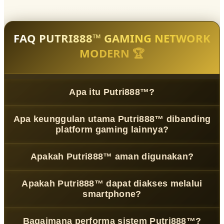
FAQ PUTRI888™ GAMING NETWORK
MODERN 🏆
Apa itu Putri888™?
Putri888™
adalah
Gaming Network Modern dengan
Apa keunggulan utama Putri888™ dibanding
Akses Super Cepat
yang menghadirkan pengalaman
platform gaming lainnya?
digital premium melalui teknologi terbaru, sistem
responsif, dan performa stabil di tahun 2026.
Keunggulan
Putri888™
terletak pada kombinasi teknologi
Apakah Putri888™ aman digunakan?
modern, akses cepat, tampilan premium, serta sistem
yang dirancang untuk memberikan pengalaman gaming
Ya,
Putri888™
menerapkan sistem keamanan digital
online lebih nyaman dan efisien.
Apakah Putri888™ dapat diakses melalui
modern dengan perlindungan berlapis yang terus
smartphone?
diperbarui untuk menjaga kenyamanan pengguna saat
mengakses platform.
Tentu.
Putri888™
telah dioptimalkan untuk berbagai
Bagaimana performa sistem Putri888™?